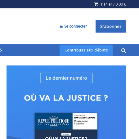
Panier /
0,00
€
Se connecter
S'abonner
S
Contribuez aux débats