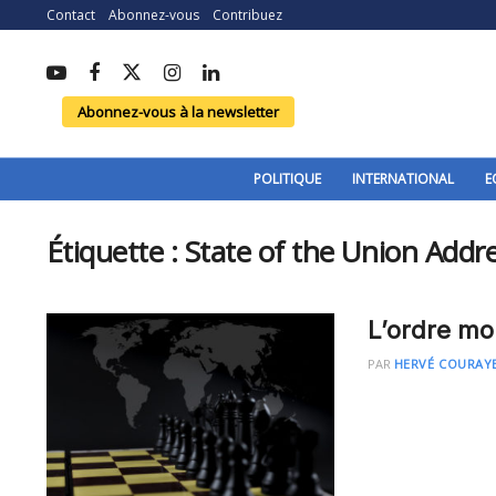
Contact
Abonnez-vous
Contribuez
Abonnez-vous à la newsletter
POLITIQUE
INTERNATIONAL
E
Étiquette :
State of the Union Addr
L’ordre mo
PAR
HERVÉ COURAY