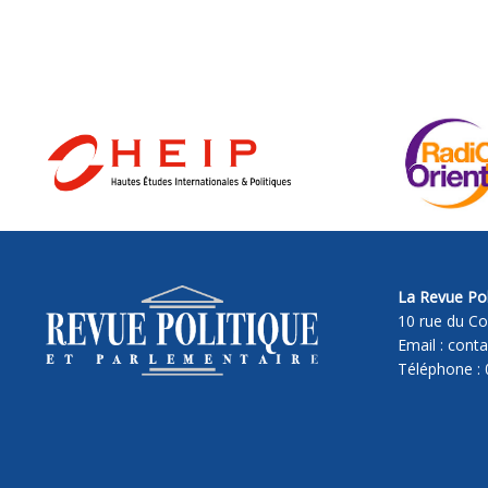
La Revue Pol
10 rue du Co
Email : cont
Téléphone : 