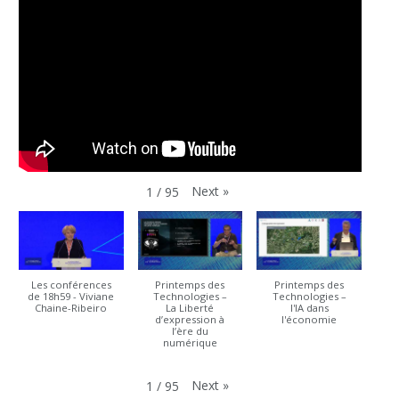
Next
»
1
/
95
Les conférences
Printemps des
Printemps des
de 18h59 - Viviane
Technologies –
Technologies –
Chaine-Ribeiro
La Liberté
l'IA dans
d’expression à
l'économie
l’ère du
numérique
Next
»
1
/
95