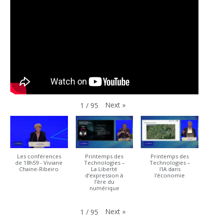
Next
»
1
/
95
Les conférences
Printemps des
Printemps des
de 18h59 - Viviane
Technologies –
Technologies –
Chaine-Ribeiro
La Liberté
l'IA dans
d’expression à
l'économie
l’ère du
numérique
Next
»
1
/
95