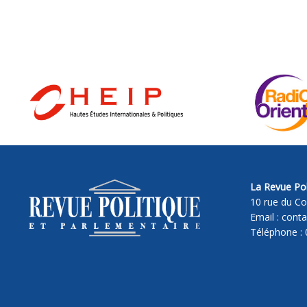
La Revue Pol
10 rue du Co
Email : cont
Téléphone : 