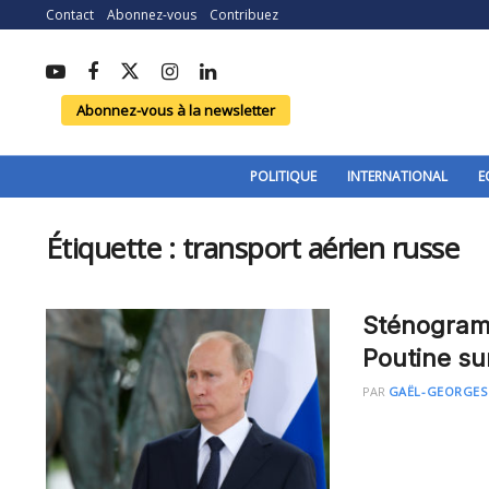
Contact
Abonnez-vous
Contribuez
Abonnez-vous à la newsletter
POLITIQUE
INTERNATIONAL
E
Étiquette :
transport aérien russe
Sténogramm
Poutine sur
PAR
GAËL-GEORGES