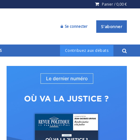
Panier /
0,00
€
Se connecter
S'abonner
S
Contribuez aux débats