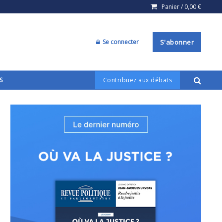
Panier /
0,00
€
Se connecter
S'abonner
S
Contribuez aux débats