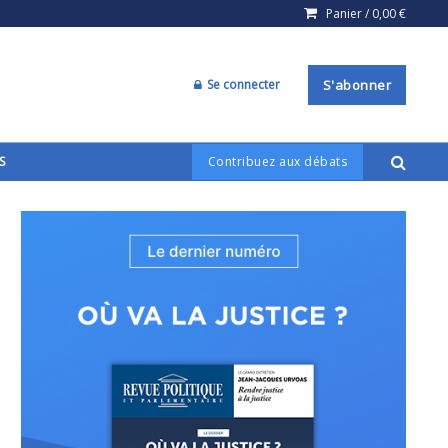
Panier /
0,00
€
Se connecter
S'abonner
S
Contribuez aux débats