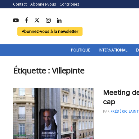
Contact
Abonnez-vous
Contribuez
Abonnez-vous à la newsletter
POLITIQUE
INTERNATIONAL
E
Étiquette :
Villepinte
Meeting de
cap
PAR
FRÉDÉRIC SAINT