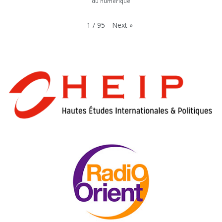
du numérique
Next
»
1
/
95