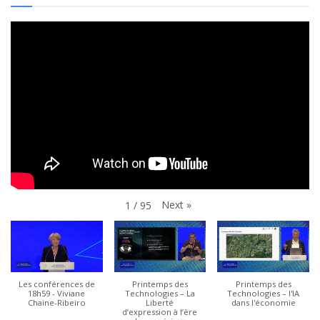
Next
»
1
/
95
Les conférences de
Printemps des
Printemps des
18h59 - Viviane
Technologies – La
Technologies – l'IA
Chaine-Ribeiro
Liberté
dans l'économie
d’expression à l’ère