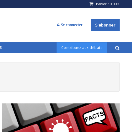
Panier /
0,00
€
Se connecter
S'abonner
S
Contribuez aux débats