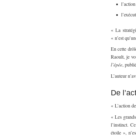
l’action
l’exécut
« La stratégi
« n’est qu’un
En cette drôl
Raoult, je vo
l’épée
, publi
L’auteur n’ava
De l’ac
« L’action de
« Les grands 
l’instinct. 
étoile », n’e