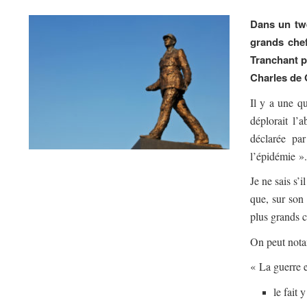
Dans un twe
grands chef
Tranchant p
Charles de 
Il y a une q
déplorait l’
déclarée pa
l’épidémie ».
Je ne sais s’
que, sur son
plus grands c
On peut nota
« La guerre e
le fait 