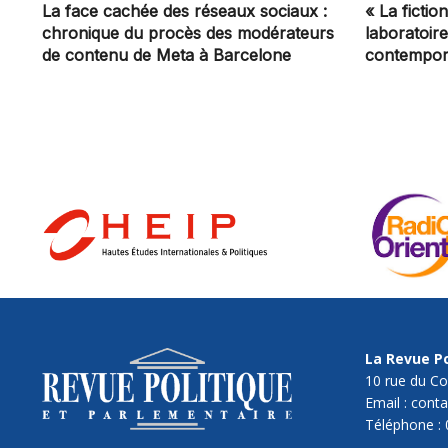
La face cachée des réseaux sociaux :
« La ficti
chronique du procès des modérateurs
laboratoir
de contenu de Meta à Barcelone
contempor
La Revue Po
10 rue du Co
Email : cont
Téléphone : 