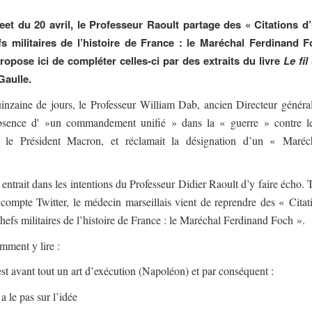
et du 20 avril, le Professeur Raoult partage des « Citations d
s militaires de l’histoire de France : le Maréchal Ferdinand F
ropose ici de compléter celles-ci par des extraits du livre
Le fil
Gaulle.
uinzaine de jours, le Professeur William Dab, ancien Directeur général
absence d' »un commandement unifié » dans la « guerre » contre l
r le Président Macron, et réclamait la désignation d’un « Maré
il entrait dans les intentions du Professeur Didier Raoult d’y faire écho. T
 compte Twitter, le médecin marseillais vient de reprendre des « Citat
hefs militaires de l’histoire de France : le Maréchal Ferdinand Foch ».
mment y lire :
st avant tout un art d’exécution (Napoléon) et par conséquent :
y a le pas sur l’idée