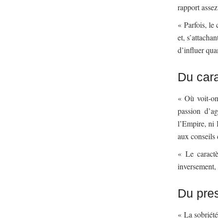
rapport assez
« Parfois, le 
et, s’attacha
d’influer qu
Du car
« Où voit-on
passion d’a
l’Empire, ni 
aux conseils
« Le caractè
inversement, 
Du pres
« La sobriété