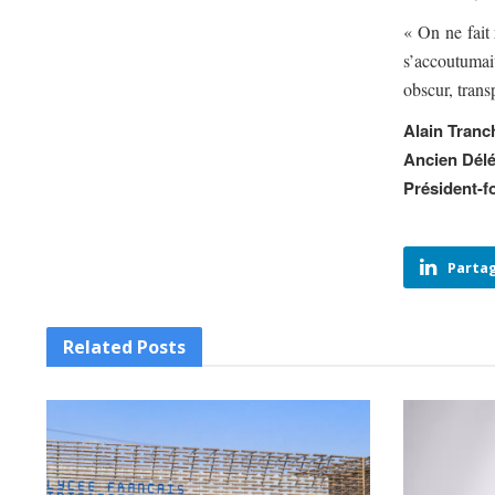
« On ne fait 
s’accoutumai
obscur, trans
Alain Tranc
Ancien Délé
Président-fo
Partag
Related
Posts