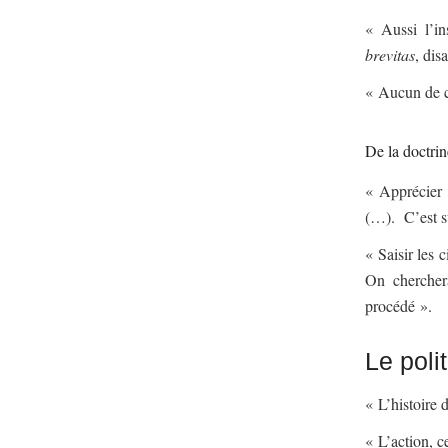
« Aussi l’i
brevitas
, dis
« Aucun de ce
De la doctrin
« Apprécier l
(…). C’est su
« Saisir les 
On chercher
procédé ».
Le polit
« L’histoire
« L’action, c