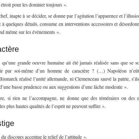
 étroit pour les dominer toujours ».
chef, inapte à se décider, se donne par l’agitation l’apparence et l’illusio
nt à quelques détails, consume en interventions accessoires et désordon
and même sur les événements ».
actère
 qu’une grande oeuvre humaine ait été jamais réalisée sans que se soit
gir par soi-même d’un homme de caractère ? (…) Napoléon n’eût
Bismarck réalisé l’unité allemande, ni Clemenceau sauvé la patrie, s’il
 d’une basse prudence ou aux suggestions d’une lâche modestie ».
re, si rien ne l’accompagne, ne donne que des téméraires ou des e
les plus hautes qualités de l’esprit ne peuvent suffire ».
tige
 du discours accentue le relief de l’attitude ».