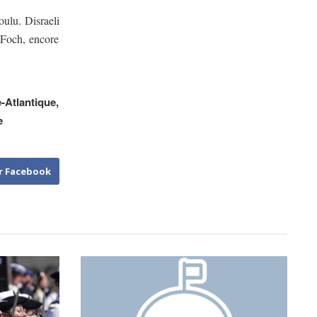
oulu. Disraeli
 Foch, encore
-Atlantique,
e
r Facebook