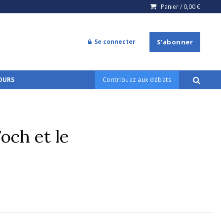
Panier /
0,00
€
Se connecter
S'abonner
COURS
Contribuez aux débats
och et le