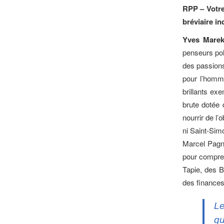
RPP – Votre
bréviaire in
Yves
Mare
penseurs pol
des passions
pour l’homm
brillants ex
brute dotée 
nourrir de l’
ni Saint-Sim
Marcel Pagn
pour compren
Tapie, des B
des finances
Le
qu