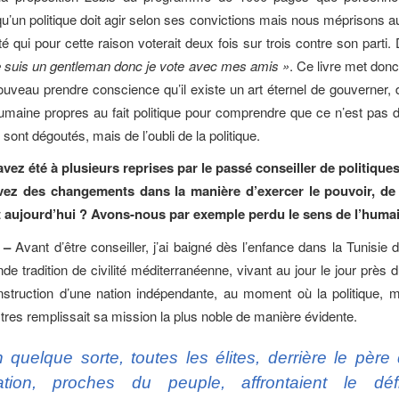
u’un politique doit agir selon ses convictions mais nous méprisons au
té qui pour cette raison voterait deux fois sur trois contre son parti. D
e suis un gentleman donc je vote avec mes amis »
. Ce livre met don
nouveau prendre conscience qu’il existe un art éternel de gouverner, 
 humaine propres au fait politique pour comprendre que ce n’est pas de
sont dégoutés, mais de l’oubli de la politique.
ez été à plusieurs reprises par le passé conseiller de politique
ez des changements dans la manière d’exercer le pouvoir, de 
et aujourd’hui ? Avons-nous par exemple perdu le sens de l’huma
k –
Avant d’être conseiller, j’ai baigné dès l’enfance dans la Tunisie 
e tradition de civilité méditerranéenne, vivant au jour le jour près 
nstruction d’une nation indépendante, au moment où la politique, 
tres remplissait sa mission la plus noble de manière évidente.
 quelque sorte, toutes les élites, derrière le père
tion, proches du peuple, affrontaient le dé