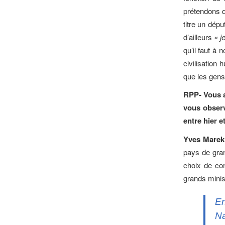
prétendons q
titre un dépu
d’ailleurs
« j
qu’il faut à 
civilisation
que les gens 
RPP- Vous av
vous observ
entre hier 
Yves Mare
pays de grand
choix de co
grands minis
En
Na