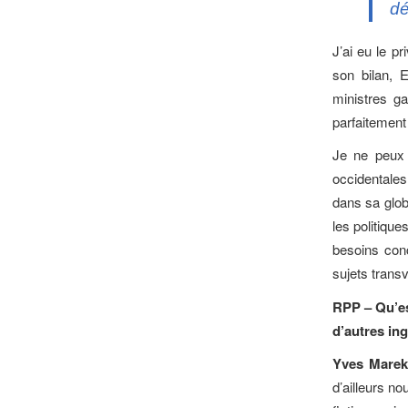
dé
J’ai eu le p
son bilan, E
ministres g
parfaitement 
Je ne peux 
occidentales
dans sa glob
les politique
besoins conc
sujets transv
RPP – Qu’es
d’autres ing
Yves
Mare
d’ailleurs n