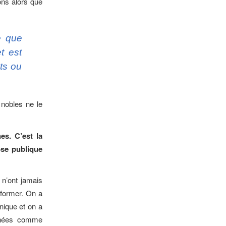
ions alors que
e que
t est
ts ou
nobles ne le
s. C’est la
ose publique
 n’ont jamais
former. On a
hnique et on a
ginées comme