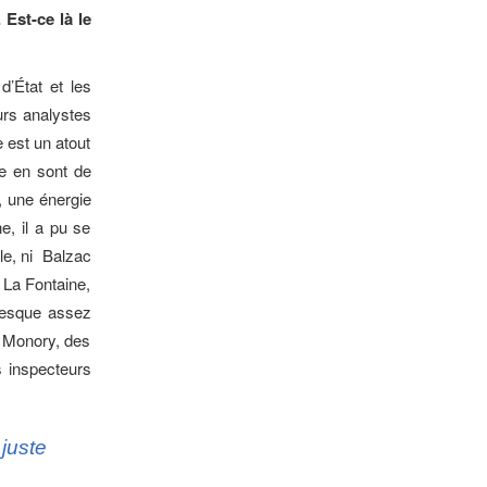
Est-ce là le
’État et les
urs analystes
 est un atout
e en sont de
, une énergie
e, il a pu se
èle, ni Balzac
 La Fontaine,
resque assez
s Monory, des
s inspecteurs
juste