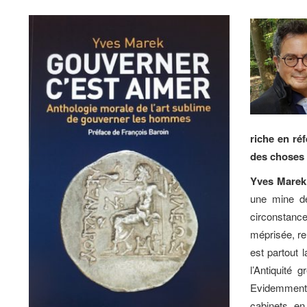
riche en ré
des choses 
Yves Marek
une mine de
circonstance
méprisée, re
est partout
l’Antiquité 
Evidemment,
cabinets, e