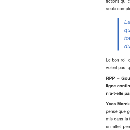
fictions qui 
seule compte
La
qu
to
du
Le bon roi,
volent pas, q
RPP – Gouv
ligne conti
n’a-t-elle p
Yves Mare
pensé que g
mis dans la t
en effet pe