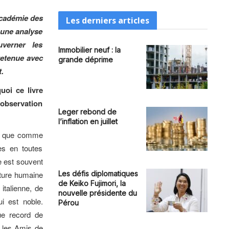
Académie des
Les derniers articles
 une analyse
uverner les
Immobilier neuf : la
retenue avec
grande déprime
.
uoi ce livre
 observation
Leger rebond de
l’inflation en juillet
ris que comme
es en toutes
e est souvent
Les défis diplomatiques
ature humaine
de Keiko Fujimori, la
talienne, de
nouvelle présidente du
ui est noble.
Pérou
ue record de
 les Amis de