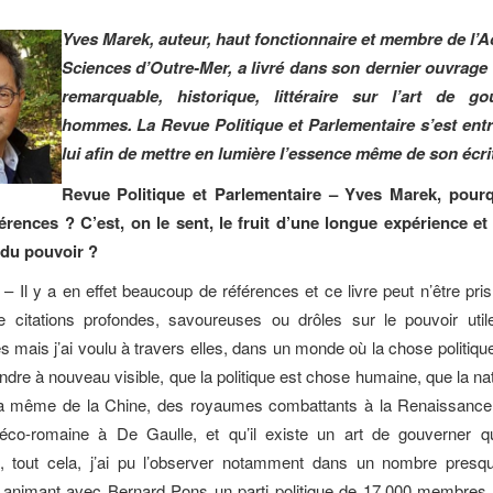
Yves Marek, auteur, haut fonctionnaire et membre de l’
Sciences d’Outre-Mer, a livré dans son dernier ouvrage
remarquable, historique, littéraire sur l’art de go
hommes. La Revue Politique et Parlementaire s’est ent
lui afin de mettre en lumière l’essence même de son écrit
Revue Politique et Parlementaire –
Yves Marek, pourq
férences ? C’est, on le sent, le fruit d’une longue expérience et
du pouvoir ?
–
Il y a en effet beaucoup de références et ce livre peut n’être p
 citations profondes, savoureuses ou drôles sur le pouvoir util
s mais j’ai voulu à travers elles, dans un monde où la chose politiqu
ndre à nouveau visible, que la politique est chose humaine, que la n
 la même de la Chine, des royaumes combattants à la Renaissance i
gréco-romaine à De Gaulle, et qu’il existe un art de gouverner q
 tout cela, j’ai pu l’observer notamment dans un nombre presq
n animant avec Bernard Pons un parti politique de 17.000 membres,