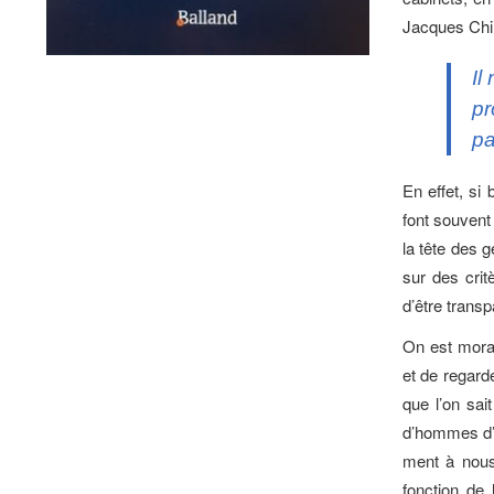
Jacques Chi
Il
pr
pa
En effet, si
font souvent 
la tête des g
sur des crit
d’être transp
On est moral
et de regard
que l’on sa
d’hommes d’Ét
ment à nous
fonction de