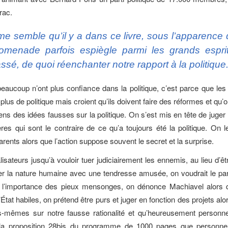
rac.
 me semble qu’il y a dans ce livre, sous l’apparence
omenade parfois espiègle parmi les grands espri
ssé, de quoi réenchanter notre rapport à la politique
 beaucoup n’ont plus confiance dans la politique, c’est parce que les 
plus de politique mais croient qu’ils doivent faire des réformes et qu
ens des idées fausses sur la politique. On s’est mis en tête de juger 
ères qui sont le contraire de ce qu’a toujours été la politique. On
arents alors que l’action suppose souvent le secret et la surprise.
isateurs jusqu’à vouloir tuer judiciairement les ennemis, au lieu d’êt
er la nature humaine avec une tendresse amusée, on voudrait le parl
it l’importance des pieux mensonges, on dénonce Machiavel alors q
at habiles, on prétend être purs et juger en fonction des projets alo
-mêmes sur notre fausse rationalité et qu’heureusement personn
 la proposition 28bis du programme de 1000 pages que personne 