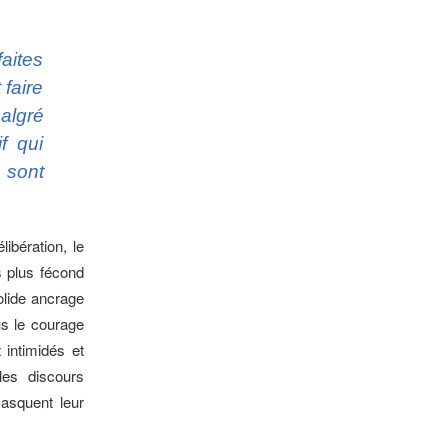
faites
 faire
malgré
f qui
 sont
ibération, le
s plus fécond
olide ancrage
us le courage
 intimidés et
les discours
masquent leur