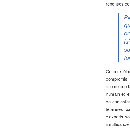
réponses des
Pi
qu
de
lu
su
fo
Ce qui s’éla
compromis, e
que ce que l
humain et le
de contester
tétanisés p
d’experts so
insuffisance