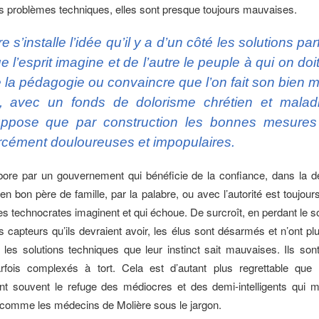
 problèmes techniques, elles sont presque toujours mauvaises.
re s’installe l’idée qu’il y a d’un côté les solutions par
e l’esprit imagine et de l’autre le peuple à qui on doit
 la pédagogie ou convaincre que l’on fait son bien 
i, avec un fonds de dolorisme chrétien et maladi
ppose que par construction les bonnes mesures
rcément douloureuses et impopulaires.
bore par un gouvernement qui bénéficie de la confiance, dans la dél
n bon père de famille, par la palabre, ou avec l’autorité est toujour
es technocrates imaginent et qui échoue. De surcroît, en perdant le s
s capteurs qu’ils devraient avoir, les élus sont désarmés et n’ont pl
 les solutions techniques que leur instinct sait mauvaises. Ils sont
arfois complexés à tort. Cela est d’autant plus regrettable que 
nt souvent le refuge des médiocres et des demi-intelligents qui 
 comme les médecins de Molière sous le jargon.