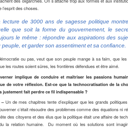
cachent des oligarchies. On s’attache trop aux formes et aux institut
 l’esprit des choses.
 lecture de 3000 ans de sagesse politique montr
elle que soit la forme du gouvernement, le secre
ujours le même : répondre aux aspirations des suje
 peuple, et garder son assentiment et sa confiance.
 démocratie ou pas, veut que son peuple mange à sa faim, que les 
ue les routes soient sûres, les frontières défendues et être aimé.
erner implique de conduire et maîtriser les passions humaine
nue de votre réflexion. Est-ce que la technocratisation de la ch
as justement fait perdre ce fil indispensable ?
k –
Un de mes chapitres tente d’expliquer que les grands politiques
ouverner c’était résoudre des problèmes comme des équations ni ré
ête des citoyens et des élus que la politique était une affaire de tec
rdu la relation humaine. Du moment où les solutions sont ima