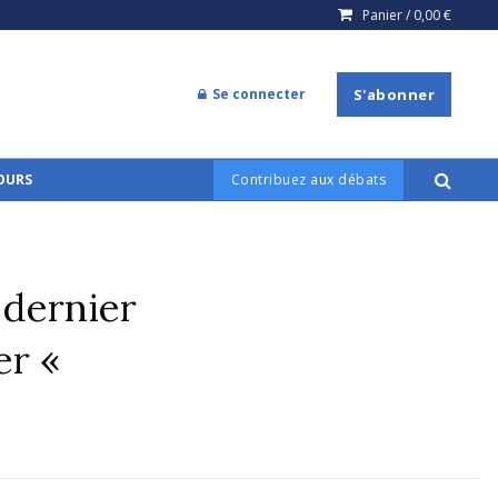
Panier /
0,00
€
Se connecter
S'abonner
COURS
Contribuez aux débats
 dernier
er «