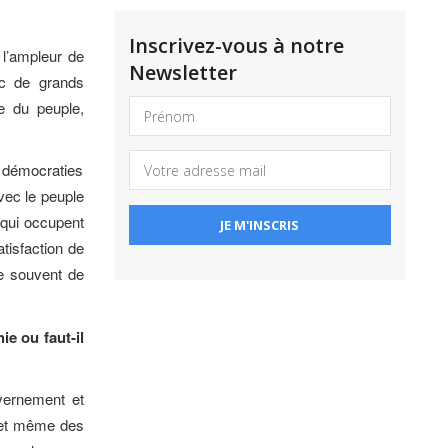
Inscrivez-vous à notre
 l’ampleur de
Newsletter
vec de grands
e du peuple,
 démocraties
vec le peuple
 qui occupent
atisfaction de
le souvent de
e ou faut-il
vernement et
s et même des