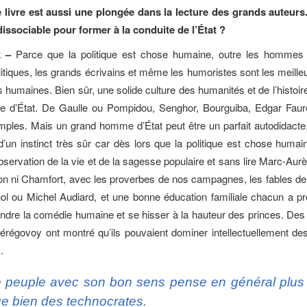
 livre est aussi une plongée dans la lecture des grands auteurs. 
dissociable pour former à la conduite de l’État ?
k –
Parce que la politique est chose humaine, outre les hommes d
itiques, les grands écrivains et même les humoristes sont les meille
 humaines. Bien sûr, une solide culture des humanités et de l’histoire
e d’État. De Gaulle ou Pompidou, Senghor, Bourguiba, Edgar Faur
emples. Mais un grand homme d’État peut être un parfait autodidacte
d’un instinct très sûr car dès lors que la politique est chose humain
observation de la vie et de la sagesse populaire et sans lire Marc-Aur
on ni Chamfort, avec les proverbes de nos campagnes, les fables de
ol ou Michel Audiard, et une bonne éducation familiale chacun a p
dre la comédie humaine et se hisser à la hauteur des princes. De
érégovoy ont montré qu’ils pouvaient dominer intellectuellement de
.
 peuple avec son bon sens pense en général plus 
e bien des technocrates.