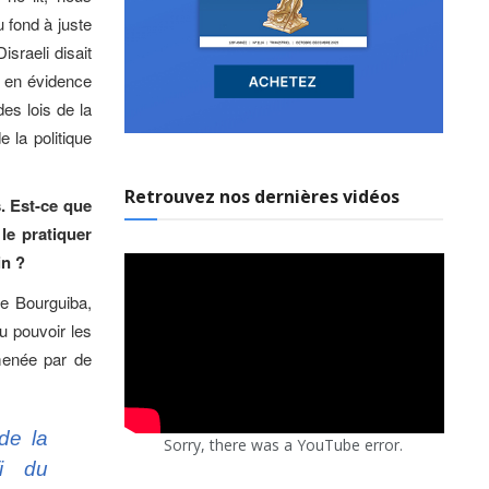
 fond à juste
israeli disait
c en évidence
des lois de la
 la politique
Retrouvez nos dernières vidéos
s. Est-ce que
le pratiquer
in ?
de Bourguiba,
du pouvoir les
menée par de
 de la
Sorry, there was a YouTube error.
fi du