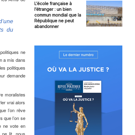
L’école française à
l’étranger : un bien
commun mondial que la
 d’une
République ne peut
abandonner
ts du
.
politiques ne
’on a mis dans
les politiques
 leur demande
re moralistes
er vrai alors
ue l’on rêve
rs que l’on se
e ne vote en
ne lit, nous