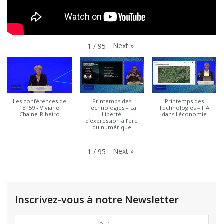
Next
»
1
/
95
Les conférences de
Printemps des
Printemps des
18h59 - Viviane
Technologies – La
Technologies – l'IA
Chaine-Ribeiro
Liberté
dans l'économie
d’expression à l’ère
du numérique
Next
»
1
/
95
Inscrivez-vous à notre Newsletter