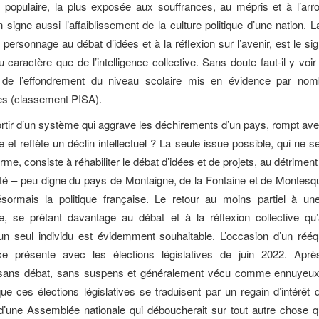
, populaire, la plus exposée aux souffrances, au mépris et à l’ar
n signe aussi l’affaiblissement de la culture politique d’une nation. L
 personnage au débat d’idées et à la réflexion sur l’avenir, est le si
 caractère que de l’intelligence collective. Sans doute faut-il y voir 
 de l’effondrement du niveau scolaire mis en évidence par nom
les (classement PISA).
ir d’un système qui aggrave les déchirements d’un pays, rompt avec
 et reflète un déclin intellectuel ? La seule issue possible, qui ne s
erme, consiste à réhabiliter le débat d’idées et de projets, au détriment
ité – peu digne du pays de Montaigne, de la Fontaine et de Montesq
ésormais la politique française. Le retour au moins partiel à un
e, se prêtant davantage au débat et à la réflexion collective qu’à
un seul individu est évidemment souhaitable. L’occasion d’un rééq
s se présente avec les élections législatives de juin 2022. Aprè
l sans débat, sans suspens et généralement vécu comme ennuyeux, 
ue ces élections législatives se traduisent par un regain d’intérêt 
d’une Assemblée nationale qui déboucherait sur tout autre chose 