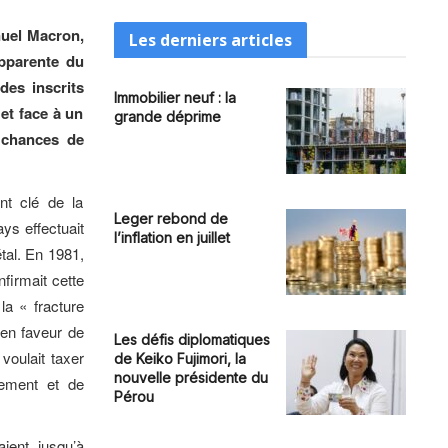
nuel Macron,
Les derniers articles
apparente du
des inscrits
Immobilier neuf : la
et face à un
grande déprime
 chances de
nt clé de la
Leger rebond de
ys effectuait
l’inflation en juillet
étal. En 1981,
nfirmait cette
la « fracture
t en faveur de
Les défis diplomatiques
 voulait taxer
de Keiko Fujimori, la
nouvelle présidente du
ement et de
Pérou
ient jusqu’à