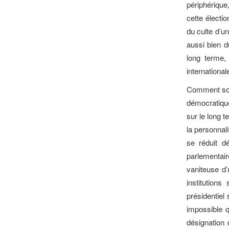
périphérique
cette électio
du culte d’un
aussi bien du
long terme,
internationa
Comment sort
démocratique
sur le long t
la personnal
se réduit d
parlementair
vaniteuse d’
institution
présidentie
impossible q
désignation 