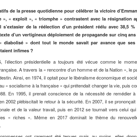
catifs de la presse quotidienne pour célébrer la victoire d’Emma
 », « exploit », « triomphe » contrastent avec la résignation 
il s’extasier de la réélection d’un président réélu avec 38,5 % 
texte d’un vertigineux déploiement de propagande sur cinq ans 
 « diabolisé » dont tout le monde savait par avance que ses
taient infimes ?
, l’élection présidentielle a toujours été vécue comme le mome
rançaise. A travers la « rencontre d’un homme et de la Nation », le pa
estin. Ainsi, en 1974, il optait pour le libéralisme économique et soci
 au « socialisme à la française » qui prétendait changer la vie, puis co
88. En 1995, il prenait conscience de la nécessité de remédier à 
en 2002 plébiscitait le retour à la sécurité. En 2007, il se prononçai
tionale et de la valeur travail, puis en 2012 se tournait vers celui qui
 les « riches ». Même en 2017 dominait le thème du renouvell
.
promesses ont rarement été tenues mais au moins, elles donna