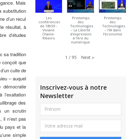
rogance. Mais
a substitution
gne d’un recul
Les
Printemps
Printemps
conférences
des
des
le résultat, à
de 18h59 -
Technologies
Technologies
Viviane
– La Liberté
– l'IA dans
bre d’études
Chaine-
d’expression
l'économie
Ribeiro
à l’ère du
numérique
 sa tradition
Next
»
1
/
95
e conçoit que
 d’un culte de
uieu – auquel
Inscrivez-vous à notre
e démocratie
 l’exaltation
Newsletter
uilibrage des
s un scrutin
il n’est pas
du pays et la
qu’une simple