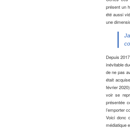
présent un ha
été aussi vi
une dimensio
Ja
co
Depuis 2017,
inévitable d
de ne pas av
était acqui
février 2020
voir se rep
présentée c
l’emporter c
Voici donc d
médiatique et