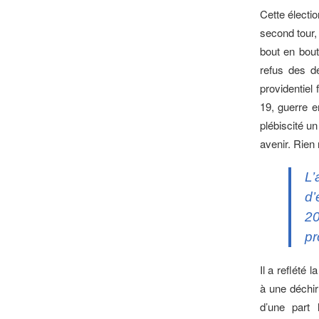
Cette électio
second tour,
bout en bout
refus des d
providentiel
19, guerre e
plébiscité un
avenir. Rien
L’
d’
20
pr
Il a reflété 
à une déchir
d’une part 