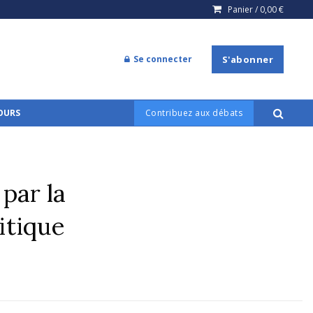
Panier /
0,00
€
Se connecter
S'abonner
COURS
Contribuez aux débats
par la
litique