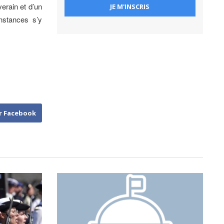
erain et d’un
nstances s’y
r Facebook