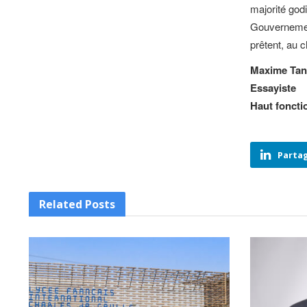
majorité god
Gouvernemen
prêtent, au 
Maxime Tan
Essayiste
Haut foncti
Partag
Related
Posts