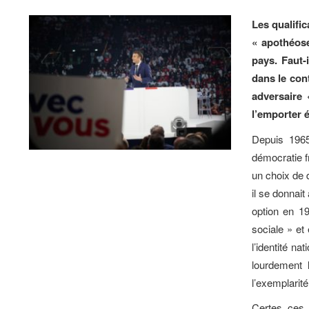
Les qualifi
« apothéose
pays. Faut-
dans le con
adversaire
l’emporter é
Depuis 1965
démocratie f
un choix de d
il se donnait
option en 19
sociale » et 
l’identité na
lourdement
l’exemplarité
Certes ces 