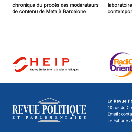
chronique du procès des modérateurs
laboratoir
de contenu de Meta à Barcelone
contempor
La Revue Po
10 rue du Co
Email : cont
Téléphone : 