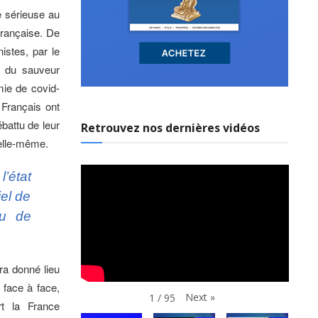
ve sérieuse au
française. De
istes, par le
e du sauveur
mie de covid-
 Français ont
ébattu de leur
Retrouvez nos dernières vidéos
’elle-même.
l’état
iel de
ou de
ura donné lieu
 face à face,
Next
»
1
/
95
rt la France