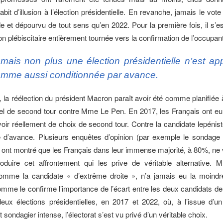
bit d’illusion à l’élection présidentielle. En revanche, jamais le vo
de et dépourvu de tout sens qu’en 2022. Pour la première fois, il s’e
n plébiscitaire entièrement tournée vers la confirmation de l’occupant
mais non plus une élection présidentielle n’est ap
mme aussi conditionnée par avance.
 la réélection du président Macron paraît avoir été comme planifiée 
uel de second tour contre Mme Le Pen. En 2017, les Français ont eu
oir réellement de choix de second tour. Contre la candidate lepéniste
se d’avance. Plusieurs enquêtes d’opinion (par exemple le sondage
) ont montré que les Français dans leur immense majorité, à 80%, ne 
roduire cet affrontement qui les prive de véritable alternative.
omme la candidate « d’extrême droite », n’a jamais eu la moind
omme le confirme l’importance de l’écart entre les deux candidats de
eux élections présidentielles, en 2017 et 2022, où, à l’issue d’
 sondagier intense, l’électorat s’est vu privé d’un véritable choix.