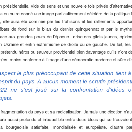
n présidentielle, vide de sens et une nouvelle fois privée d’alternati
 a en outre donné une image particulièrement délétère de la politique 
, elle aura été dominée par les trahisons et les ralliements opportun
ébats de fond sur le bilan du dernier quinquennat et par le myth
 face aux grandes peurs de l’époque : crise des gilets jaunes, épidé
n Ukraine et enfin extrémisme de droite ou de gauche. De fait, les
 prétendu héros ou sauveur providentiel bien davantage qu’ils n’ont d
 n’est moins conforme à l’image d’une démocratie moderne et sûre d
aspect le plus préoccupant de cette situation tient à 
esprit du pays. A aucun moment le scrutin président
22 ne s’est joué sur la confrontation d’idées 
ojets.
la fragmentation du pays et sa radicalisation. Jamais une élection n’a
ure aussi profonde et irréductible entre deux blocs qui se trouvaient
la bourgeoisie satisfaite, mondialisée et européiste, d’autre pa