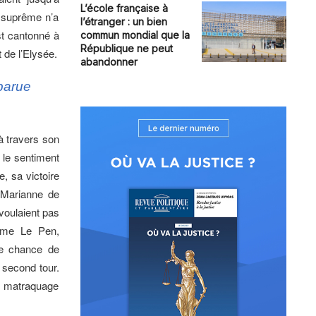
L’école française à
te suprême n’a
l’étranger : un bien
st cantonné à
commun mondial que la
République ne peut
 de l’Elysée.
abandonner
parue
à travers son
 le sentiment
, sa victoire
 Marianne de
voulaient pas
 Mme Le Pen,
re chance de
 second tour.
un matraquage