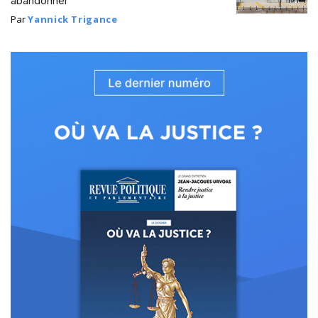
abandonner
Par
Yannick Trigance