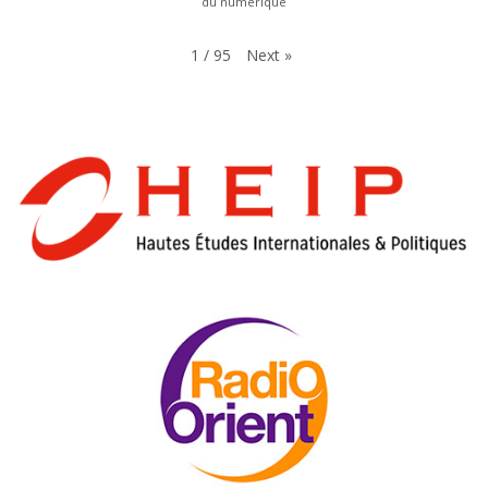
du numérique
Next
»
1
/
95