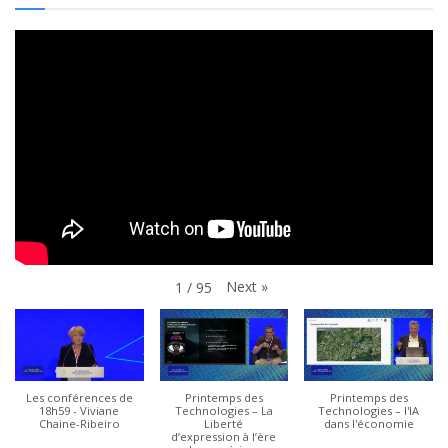
Next
»
1
/
95
Les conférences de
Printemps des
Printemps des
18h59 - Viviane
Technologies – La
Technologies – l'IA
Chaine-Ribeiro
Liberté
dans l'économie
d’expression à l’ère