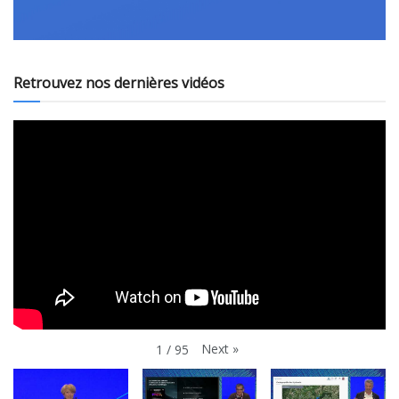
Retrouvez nos dernières vidéos
Next
»
1
/
95