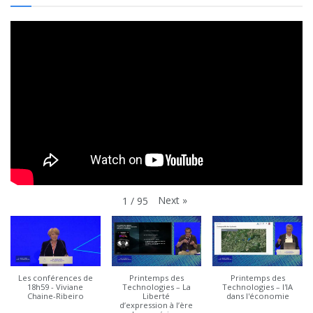
Next
»
1
/
95
Les conférences de
Printemps des
Printemps des
18h59 - Viviane
Technologies – La
Technologies – l'IA
Chaine-Ribeiro
Liberté
dans l'économie
d’expression à l’ère