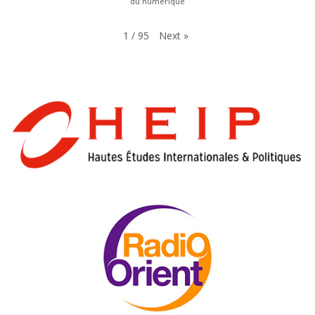
du numérique
Next
»
1
/
95