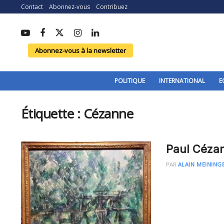
Contact
Abonnez-vous
Contribuez
Abonnez-vous à la newsletter
POLITIQUE
INTERNATIONAL
E
Étiquette :
Cézanne
Paul Cézan
PAR
ALAIN MEINING