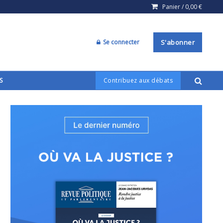
Panier /
0,00
€
Se connecter
S'abonner
S
Contribuez aux débats