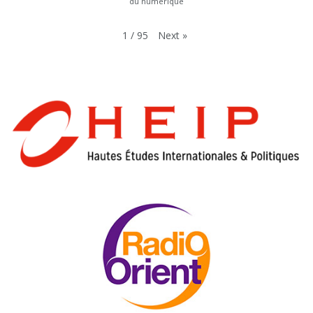
du numérique
Next
»
1
/
95