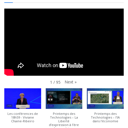
Next
»
1
/
95
Les conférences de
Printemps des
Printemps des
18h59 - Viviane
Technologies – La
Technologies – l'IA
Chaine-Ribeiro
Liberté
dans l'économie
d’expression à l’ère