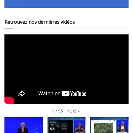
Retrouvez nos dernières vidéos
Next
»
1
/
95