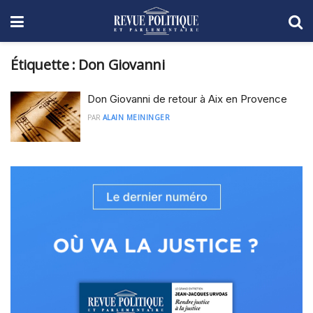
Étiquette :
Don Giovanni
Don Giovanni de retour à Aix en Provence
PAR
ALAIN MEININGER