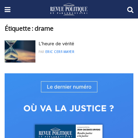
Étiquette :
drame
L’heure de vérité
PAR
ERIC CERF-MAYER