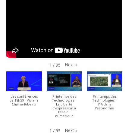
Next
»
1
/
95
Les conférences
Printemps des
Printemps des
de 18h59 - Viviane
Technologies –
Technologies –
Chaine-Ribeiro
La Liberté
l'IA dans
d’expression à
l'économie
l’ère du
numérique
Next
»
1
/
95