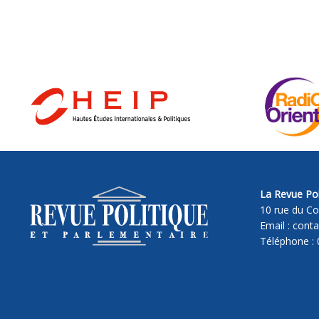
La Revue Pol
10 rue du Co
Email : cont
Téléphone : 