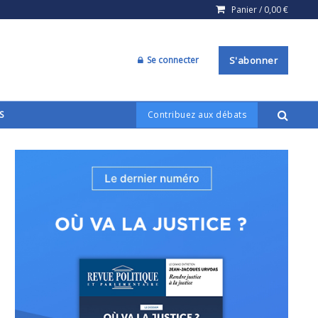
Panier /
0,00
€
Se connecter
S'abonner
S
Contribuez aux débats