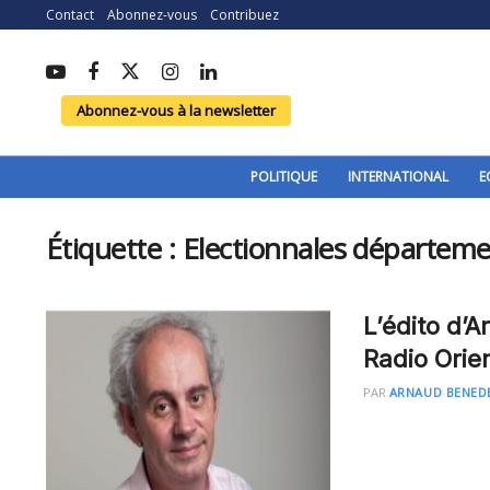
Contact
Abonnez-vous
Contribuez
Abonnez-vous à la newsletter
POLITIQUE
INTERNATIONAL
E
Étiquette :
Electionnales départeme
L’édito d’
Radio Orie
PAR
ARNAUD BENED