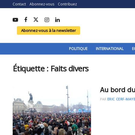
Contact
Abonnez-vous
Contribuez
Abonnez-vous à la newsletter
POLITIQUE
INTERNATIONAL
E
Étiquette :
Faits divers
Au bord du
PAR
ERIC CERF-MAY