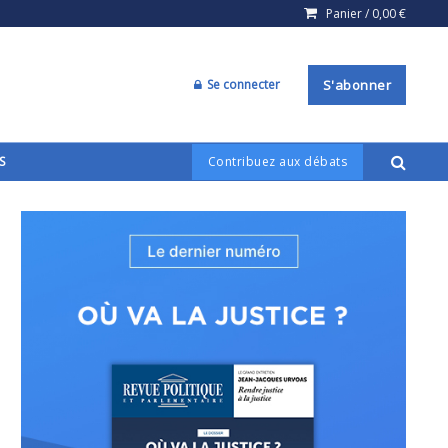
Panier /
0,00
€
Se connecter
S'abonner
S
Contribuez aux débats