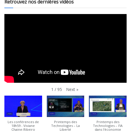
Retrouvez nos dernières vidéos
Next
»
1
/
95
Les conférences de
Printemps des
Printemps des
18h59 - Viviane
Technologies – La
Technologies – l'IA
Chaine-Ribeiro
Liberté
dans l'économie