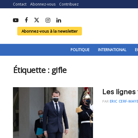
Contact
Abonnez-vous
Contribuez
Abonnez-vous à la newsletter
POLITIQUE
INTERNATIONAL
E
Étiquette :
gifle
Les lignes
PAR
ERIC CERF-MAY