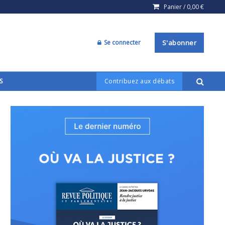
Panier /
0,00
€
Se connecter
S'abonner
S
Contribuez aux débats