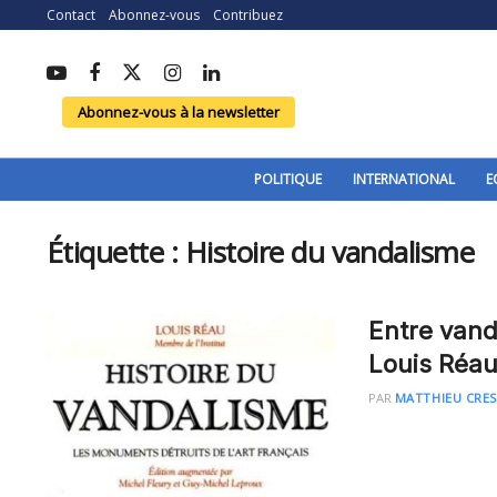
Contact
Abonnez-vous
Contribuez
Abonnez-vous à la newsletter
POLITIQUE
INTERNATIONAL
E
Étiquette :
Histoire du vandalisme
Entre vand
Louis Réa
PAR
MATTHIEU CRE