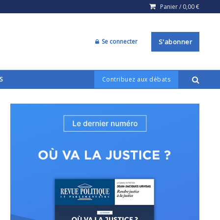
Panier /
0,00
€
Se connecter
S'abonner
S
Contribuez aux débats