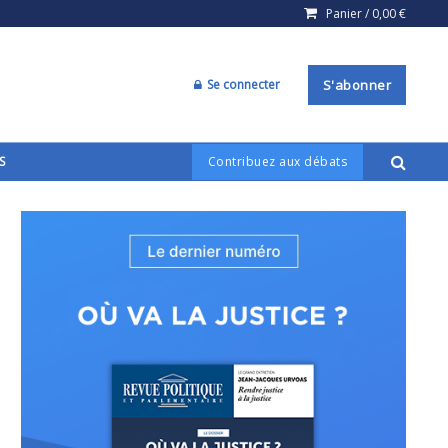
Panier /
0,00
€
Se connecter
S'abonner
S
Contribuez aux débats