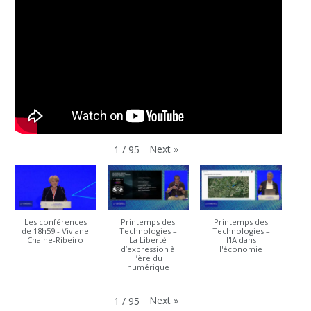
Next
»
1
/
95
Les conférences
Printemps des
Printemps des
de 18h59 - Viviane
Technologies –
Technologies –
Chaine-Ribeiro
La Liberté
l'IA dans
d’expression à
l'économie
l’ère du
numérique
Next
»
1
/
95