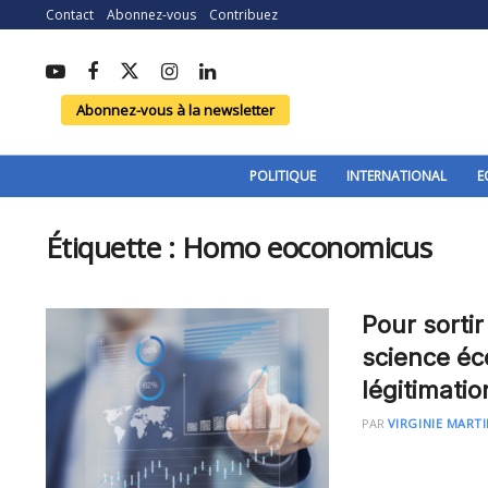
Contact
Abonnez-vous
Contribuez
Abonnez-vous à la newsletter
POLITIQUE
INTERNATIONAL
E
Étiquette :
Homo eoconomicus
Pour sorti
science éc
légitimati
PAR
VIRGINIE MART