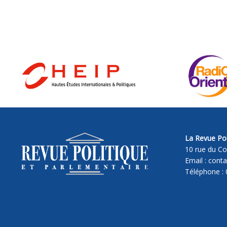
La Revue Pol
10 rue du Co
Email : cont
Téléphone : 