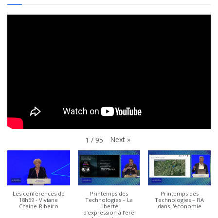
Next
»
1
/
95
Les conférences de
Printemps des
Printemps des
18h59 - Viviane
Technologies – La
Technologies – l'IA
Chaine-Ribeiro
Liberté
dans l'économie
d’expression à l’ère