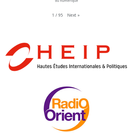
du numérique
Next
»
1
/
95