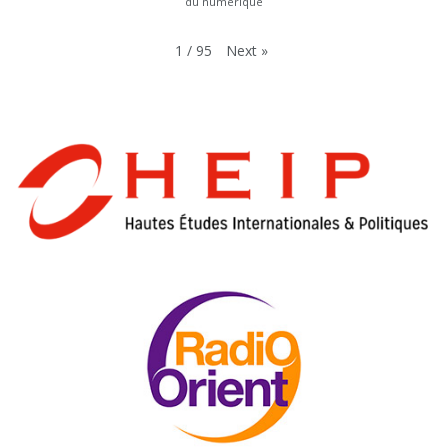
du numérique
Next
»
1
/
95