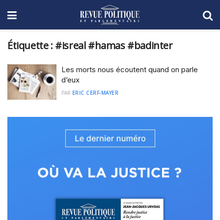
Étiquette :
#isreal #hamas #badinter
Les morts nous écoutent quand on parle
d’eux
PAR
ERIC CERF-MAYER