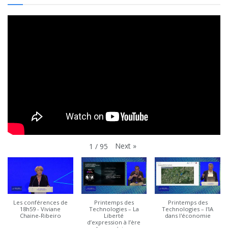
Next
»
1
/
95
Les conférences de
Printemps des
Printemps des
18h59 - Viviane
Technologies – La
Technologies – l'IA
Chaine-Ribeiro
Liberté
dans l'économie
d’expression à l’ère