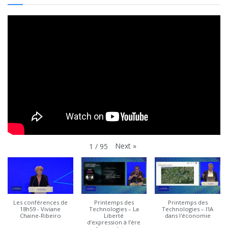
Next
»
1
/
95
Les conférences de
Printemps des
Printemps des
18h59 - Viviane
Technologies – La
Technologies – l'IA
Chaine-Ribeiro
Liberté
dans l'économie
d’expression à l’ère