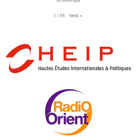
du numérique
Next
»
1
/
95