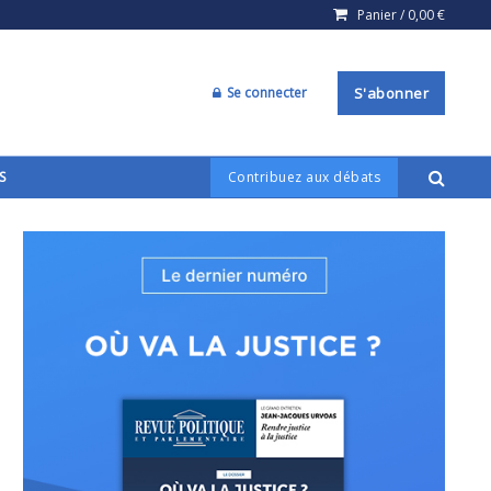
Panier /
0,00
€
Se connecter
S'abonner
S
Contribuez aux débats