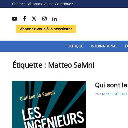
Contact
Abonnez-vous
Contribuez
Abonnez-vous à la newsletter
POLITIQUE
INTERNATIONAL
E
Étiquette :
Matteo Salvini
Qui sont le
PAR
ALEXIS LACROIX