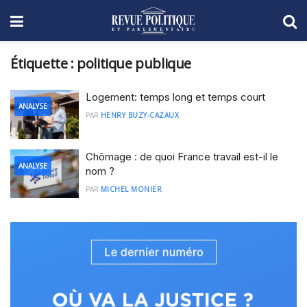
Étiquette :
politique publique
Logement: temps long et temps court
ANALYSE
PAR
HENRY BUZY-CAZAUX
Chômage : de quoi France travail est-il le
ANALYSE
nom ?
PAR
MICHEL MONIER