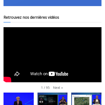
Retrouvez nos dernières vidéos
Next
»
1
/
95