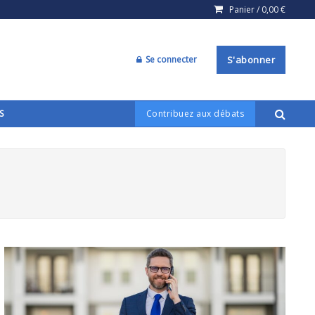
Panier /
0,00
€
Se connecter
S'abonner
S
Contribuez aux débats