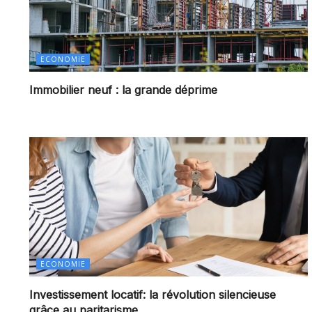
ECONOMIE
Immobilier neuf : la grande déprime
ECONOMIE
Investissement locatif: la révolution silencieuse
grâce au paritarisme