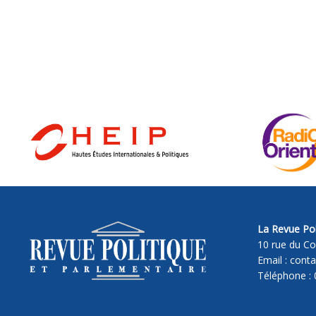
La Revue Pol
10 rue du Co
Email : cont
Téléphone : 