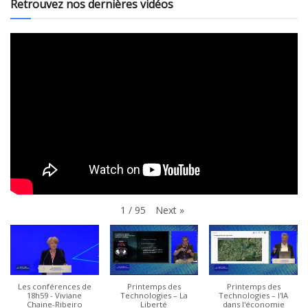
Retrouvez nos dernières vidéos
Next
»
1
/
95
Les conférences de
Printemps des
Printemps des
18h59 - Viviane
Technologies – La
Technologies – l'IA
Chaine-Ribeiro
Liberté
dans l'économie