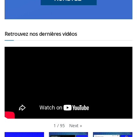
Retrouvez nos dernières vidéos
Next
»
1
/
95