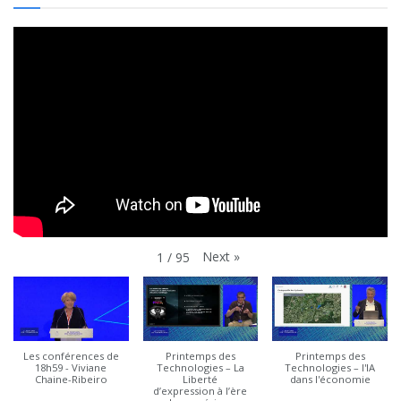
Next
»
1
/
95
Les conférences de
Printemps des
Printemps des
18h59 - Viviane
Technologies – La
Technologies – l'IA
Chaine-Ribeiro
Liberté
dans l'économie
d’expression à l’ère