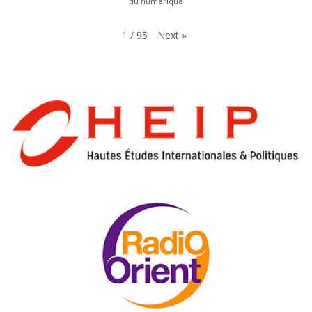
du numérique
Next
»
1
/
95