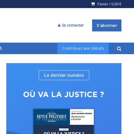
Panier /
0,00
€
Se connecter
S'abonner
S
Contribuez aux débats