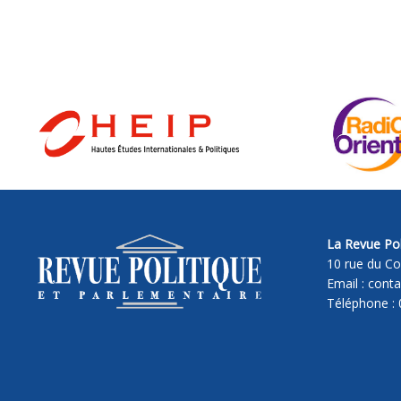
La Revue Pol
10 rue du Co
Email : cont
Téléphone : 