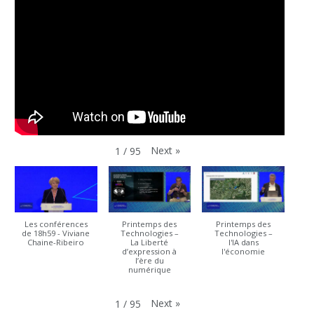
Next
»
1
/
95
Les conférences
Printemps des
Printemps des
de 18h59 - Viviane
Technologies –
Technologies –
Chaine-Ribeiro
La Liberté
l'IA dans
d’expression à
l'économie
l’ère du
numérique
Next
»
1
/
95