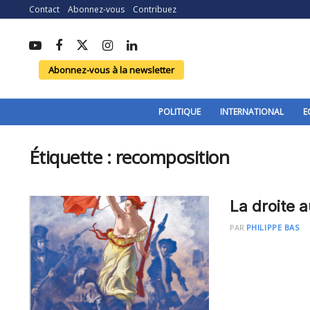
Contact
Abonnez-vous
Contribuez
Abonnez-vous à la newsletter
POLITIQUE
INTERNATIONAL
E
Étiquette :
recomposition
La droite a
PAR
PHILIPPE BAS