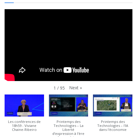
Next
»
1
/
95
Les conférences de
Printemps des
Printemps des
18h59 - Viviane
Technologies – La
Technologies – l'IA
Chaine-Ribeiro
Liberté
dans l'économie
d’expression à l’ère