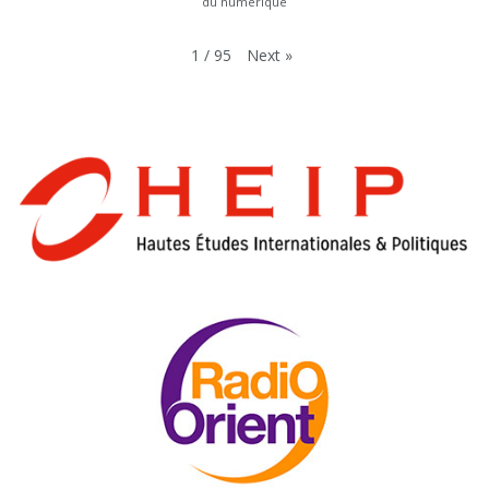
du numérique
Next
»
1
/
95