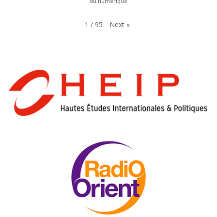
du numérique
Next
»
1
/
95