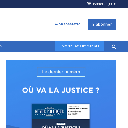
Panier /
0,00
€
Se connecter
S'abonner
S
Contribuez aux débats