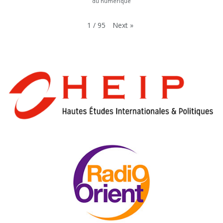
du numérique
Next
»
1
/
95