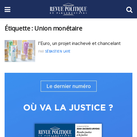
Étiquette :
Union monétaire
l’Euro, un projet inachevé et chancelant
PAR
SÉBASTIEN LAYE