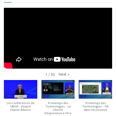
Next
»
1
/
95
Les conférences de
Printemps des
Printemps des
18h59 - Viviane
Technologies – La
Technologies – l'IA
Chaine-Ribeiro
Liberté
dans l'économie
d’expression à l’ère