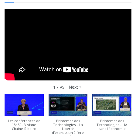
Next
»
1
/
95
Les conférences de
Printemps des
Printemps des
18h59 - Viviane
Technologies – La
Technologies – l'IA
Chaine-Ribeiro
Liberté
dans l'économie
d’expression à l’ère