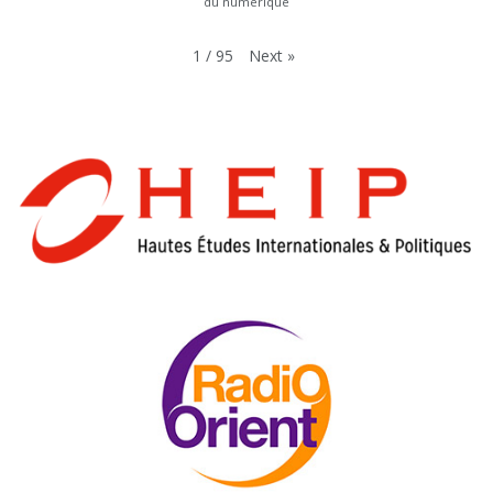
du numérique
Next
»
1
/
95