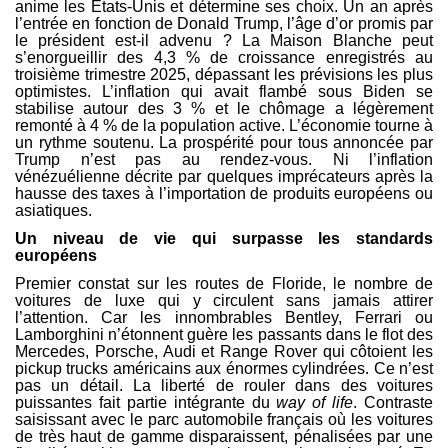
anime les Etats-Unis et détermine ses choix. Un an après
l’entrée en fonction de Donald Trump, l’âge d’or promis par
le président est-il advenu ? La Maison Blanche peut
s’enorgueillir des 4,3 % de croissance enregistrés au
troisième trimestre 2025, dépassant les prévisions les plus
optimistes. L’inflation qui avait flambé sous Biden se
stabilise autour des 3 % et le chômage a légèrement
remonté à 4 % de la population active. L’économie tourne à
un rythme soutenu. La prospérité pour tous annoncée par
Trump n’est pas au rendez-vous. Ni l’inflation
vénézuélienne décrite par quelques imprécateurs après la
hausse des taxes à l’importation de produits européens ou
asiatiques.
Un niveau de vie qui surpasse les standards
européens
Premier constat sur les routes de Floride, le nombre de
voitures de luxe qui y circulent sans jamais attirer
l’attention. Car les innombrables Bentley, Ferrari ou
Lamborghini n’étonnent guère les passants dans le flot des
Mercedes, Porsche, Audi et Range Rover qui côtoient les
pickup trucks américains aux énormes cylindrées. Ce n’est
pas un détail. La liberté de rouler dans des voitures
puissantes fait partie intégrante du
way of life
. Contraste
saisissant avec le parc automobile français où les voitures
de très haut de gamme disparaissent, pénalisées par une