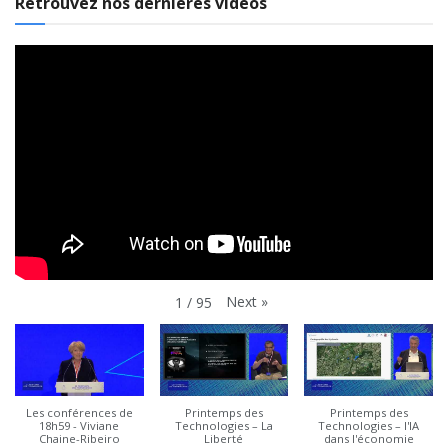
Retrouvez nos dernières vidéos
Next
»
1
/
95
Les conférences de
Printemps des
Printemps des
18h59 - Viviane
Technologies – La
Technologies – l'IA
Chaine-Ribeiro
Liberté
dans l'économie