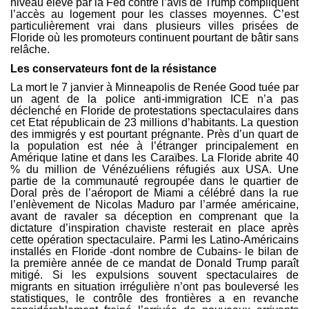
niveau élevé par la Fed contre l’avis de Trump compliquent
l’accès au logement pour les classes moyennes. C’est
particulièrement vrai dans plusieurs villes prisées de
Floride où les promoteurs continuent pourtant de bâtir sans
relâche.
Les conservateurs font de la résistance
La mort le 7 janvier à Minneapolis de Renée Good tuée par
un agent de la police anti-immigration ICE n’a pas
déclenché en Floride de protestations spectaculaires dans
cet Etat républicain de 23 millions d’habitants. La question
des immigrés y est pourtant prégnante. Près d’un quart de
la population est née à l’étranger principalement en
Amérique latine et dans les Caraïbes. La Floride abrite 40
% du million de Vénézuéliens réfugiés aux USA. Une
partie de la communauté regroupée dans le quartier de
Doral près de l’aéroport de Miami a célébré dans la rue
l’enlèvement de Nicolas Maduro par l’armée américaine,
avant de ravaler sa déception en comprenant que la
dictature d’inspiration chaviste resterait en place après
cette opération spectaculaire. Parmi les Latino-Américains
installés en Floride -dont nombre de Cubains- le bilan de
la première année de ce mandat de Donald Trump paraît
mitigé. Si les expulsions souvent spectaculaires de
migrants en situation irrégulière n’ont pas bouleversé les
statistiques, le contrôle des frontières a en revanche