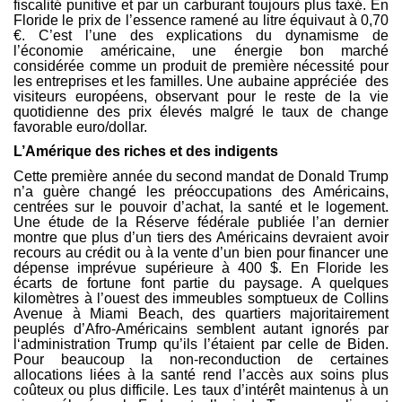
fiscalité punitive et par un carburant toujours plus taxé. En
Floride le prix de l’essence ramené au litre équivaut à 0,70
€. C’est l’une des explications du dynamisme de
l’économie américaine, une énergie bon marché
considérée comme un produit de première nécessité pour
les entreprises et les familles. Une aubaine appréciée des
visiteurs européens, observant pour le reste de la vie
quotidienne des prix élevés malgré le taux de change
favorable euro/dollar.
L’Amérique des riches et des indigents
Cette première année du second mandat de Donald Trump
n’a guère changé les préoccupations des Américains,
centrées sur le pouvoir d’achat, la santé et le logement.
Une étude de la Réserve fédérale publiée l’an dernier
montre que plus d’un tiers des Américains devraient avoir
recours au crédit ou à la vente d’un bien pour financer une
dépense imprévue supérieure à 400 $. En Floride les
écarts de fortune font partie du paysage. A quelques
kilomètres à l’ouest des immeubles somptueux de Collins
Avenue à Miami Beach, des quartiers majoritairement
peuplés d’Afro-Américains semblent autant ignorés par
l‘administration Trump qu’ils l’étaient par celle de Biden.
Pour beaucoup la non-reconduction de certaines
allocations liées à la santé rend l’accès aux soins plus
coûteux ou plus difficile. Les taux d’intérêt maintenus à un