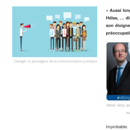
« Aussi lon
Hélas, … di
son éloigne
préoccupati
Changer le paradigme de la communication politique
Alban Jarry, sp
nu
improbable.