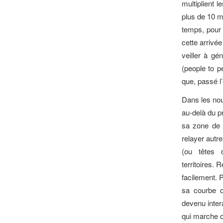
multiplient 
plus de 10 mi
temps, pour 
cette arrivé
veiller à gé
(people to p
que, passé l’
Dans les nou
au-delà du pr
sa zone de 
relayer autr
(ou têtes 
territoires. 
facilement. P
sa courbe d
devenu intera
qui marche o