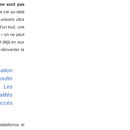
 ne sont pas
ne vie au-delà
nivers ultra
d’un tout, une
 « on ne peut
t déjà en eux
 réinventer la
ation
kedIn
. Les
lités
uccès
plateforme et