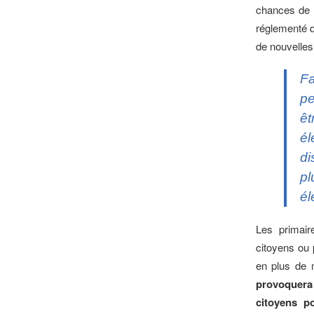
chances de v
réglementé q
de nouvelles
Fa
pe
êt
él
di
pl
él
Les primair
citoyens ou 
en plus de 
provoquera
citoyens p