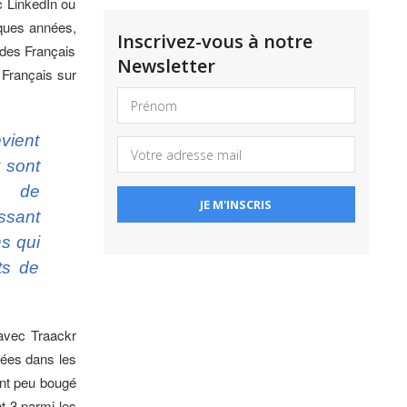
c LinkedIn ou
lques années,
Inscrivez-vous à notre
% des Français
Newsletter
 Français sur
vient
 sont
s de
ssant
ns qui
ts de
 avec Traackr
sées dans les
ont peu bougé
t 3 parmi les