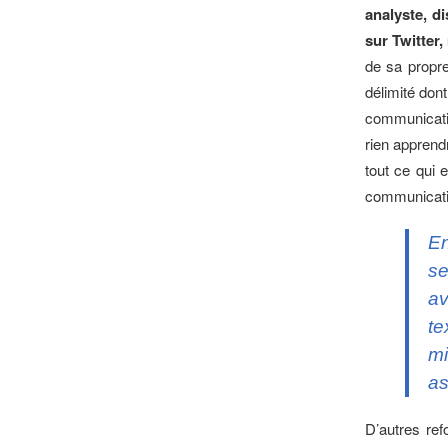
analyste, d
sur Twitter,
de sa propr
délimité dont
communicatio
rien apprend
tout ce qui e
communicatio
En
se
av
te
mi
as
D’autres ref