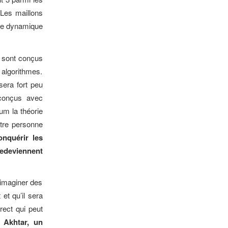
 Les maillons
lle dynamique
s sont conçus
 algorithmes.
sera fort peu
conçus avec
mum la théorie
tre personne
onquérir les
redeviennent
 imaginer des
et qu’il sera
rect qui peut
 Akhtar, un