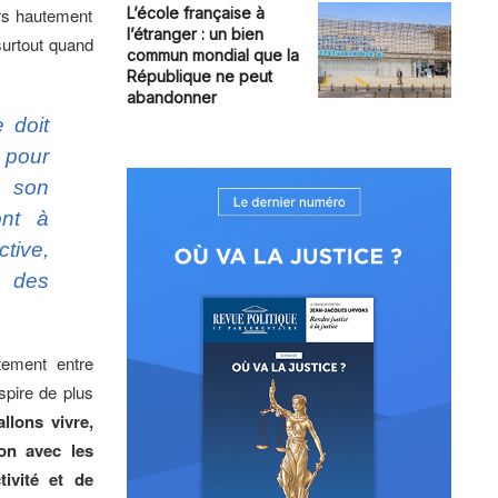
ers hautement
L’école française à
l’étranger : un bien
surtout quand
commun mondial que la
République ne peut
abandonner
 doit
 pour
n son
ont à
tive,
s des
tement entre
spire de plus
llons vivre,
on avec les
ivité et de