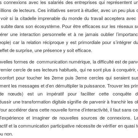
les connexions avec les salariés des entreprises qui représentent un
llions de lecteurs. Ces initiatives seront à étudier, avec un peu plus 
voir si la citadelle imprenable du monde du travail acceptera avec 
e subite dans son écosystème. Pour être efficaces sur les réseaux soc
nérer une interaction personnelle et à ne jamais oublier l’importa
eople) car la relation réciproque y est primordiale pour s’intégrer d
effet de surprise, une présence y soit efficace.
velles formes de communication numérique, la difficulté est de parv
emier cercle de ses lecteurs habituels, qui ne sont plus à conquérir,
confort pour toucher les 2eme puis 3eme cercles qui seraient sus
ement les messages et d’en démultiplier la puissance. Trouver les prin
de nœuds) est un impératif pour faciliter cette conquête 
Réussir une transformation digitale signifie de parvenir à franchir les 
our accélérer dans cette nouvelle forme d’interactivité, il faut sans 
’expérience et imaginer de nouvelles sources de connexions. 
ctif et la communication participative nécessite de vérifier en quasi
u non.