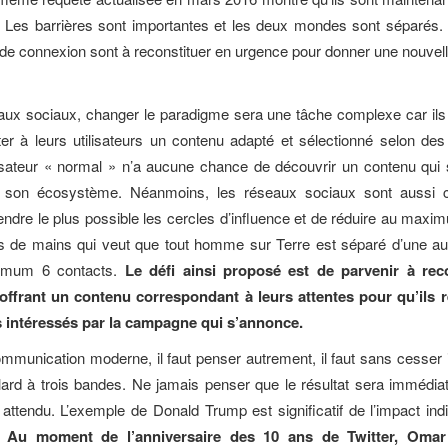
 Les barrières sont importantes et les deux mondes sont séparés.
 de connexion sont à reconstituer en urgence pour donner une nouve
aux sociaux, changer le paradigme sera une tâche complexe car il
er à leurs utilisateurs un contenu adapté et sélectionné selon des
lisateur « normal » n’a aucune chance de découvrir un contenu qui 
s son écosystème. Néanmoins, les réseaux sociaux sont aussi 
étendre le plus possible les cercles d’influence et de réduire au maxi
s de mains qui veut que tout homme sur Terre est séparé d’une au
imum 6 contacts.
Le défi ainsi proposé est de parvenir à rec
 offrant un contenu correspondant à leurs attentes pour qu’ils 
s intéressés par la campagne qui s’annonce.
munication moderne, il faut penser autrement, il faut sans cesser
lard à trois bandes. Ne jamais penser que le résultat sera immédiat 
t attendu. L’exemple de Donald Trump est significatif de l’impact indi
.
Au moment de l’anniversaire des 10 ans de Twitter, Omar