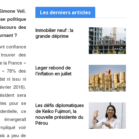
Simone Veil.
Les derniers articles
se politique
discours des
Immobilier neuf : la
ournant ?
grande déprime
ont confiance
 trouver des
e la France »
Leger rebond de
et « 78% des
l’inflation en juillet
at ni issu ni
évrier 2016).
ésident sera
ntes pour se
Les défis diplomatiques
entielle, ce
de Keiko Fujimori, la
nouvelle présidente du
émergerait
Pérou
pliqué voir
ais a peu de