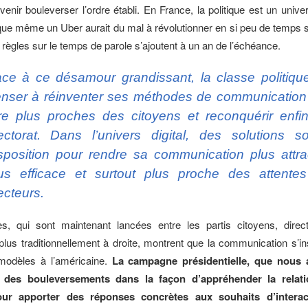
enir bouleverser l’ordre établi. En France, la politique est un univ
ue même un Uber aurait du mal à révolutionner en si peu de temps 
 règles sur le temps de parole s’ajoutent à un an de l’échéance.
ce à ce désamour grandissant, la classe politique
nser à réinventer ses méthodes de communication
re plus proches des citoyens et reconquérir enfi
ectorat. Dans l’univers digital, des solutions s
sposition pour rendre sa communication plus attrac
us efficace et surtout plus proche des attente
ecteurs.
es, qui sont maintenant lancées entre les partis citoyens, direc
plus traditionnellement à droite, montrent que la communication s’in
modèles à l’américaine.
La campagne présidentielle, que nous a
 des bouleversements dans la façon d’appréhender la relati
our apporter des réponses concrètes aux souhaits d’interact