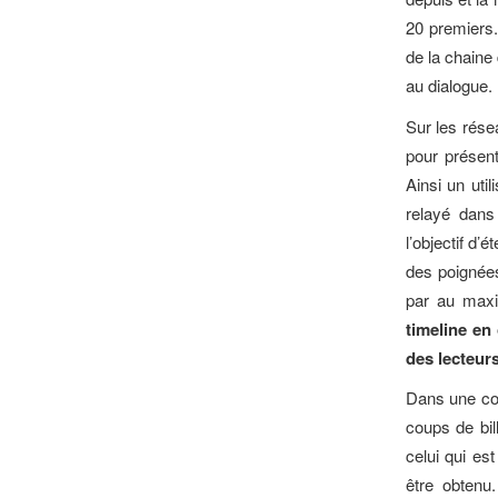
20 premiers.
de la chaine
au dialogue.
Sur les rése
pour présent
Ainsi un uti
relayé dan
l’objectif d’
des poignée
par au max
timeline en
des lecteur
Dans une com
coups de bil
celui qui es
être obtenu