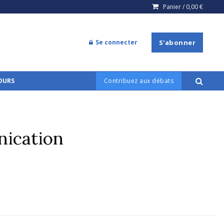
Panier /
0,00
€
Se connecter
S'abonner
COURS
Contribuez aux débats
nication