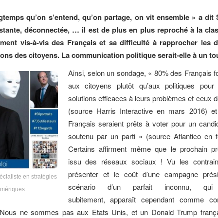
gtemps qu’on s’entend, qu’on partage, on vit ensemble » a dit 
stante, déconnectée, … il est de plus en plus reproché à la clas
ment vis-à-vis des Français et sa difficulté à rapprocher les 
ons des citoyens. La communication politique serait-elle à un t
Ainsi, selon un sondage, « 80% des Français f
aux citoyens plutôt qu’aux politiques pour
solutions efficaces à leurs problèmes et ceux d
(source Harris Interactive en mars 2016) 
Français seraient prêts à voter pour un candid
soutenu par un parti » (source Atlantico en f
Certains affirment même que le prochain pr
issu des réseaux sociaux ! Vu les contrai
présenter et le coût d’une campagne présid
écialiste en stratégies
scénario d’un parfait inconnu, qui 
mériques
subitement, apparaît cependant comme com
 Nous ne sommes pas aux Etats Unis, et un Donald Trump franç