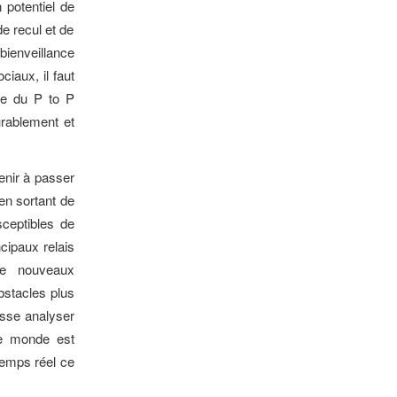
 potentiel de
de recul et de
bienveillance
iaux, il faut
nce du P to P
urablement et
enir à passer
 en sortant de
ceptibles de
cipaux relais
de nouveaux
obstacles plus
cesse analyser
Le monde est
 temps réel ce