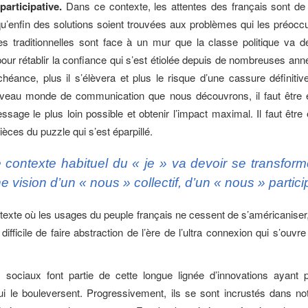
articipative.
Dans ce contexte, les attentes des français sont de
qu’enfin des solutions soient trouvées aux problèmes qui les préoccu
 traditionnelles sont face à un mur que la classe politique va de
our rétablir la confiance qui s’est étiolée depuis de nombreuses anné
échéance, plus il s’élèvera et plus le risque d’une cassure définitiv
veau monde de communication que nous découvrons, il faut être e
ssage le plus loin possible et obtenir l’impact maximal. Il faut être 
pièces du puzzle qui s’est éparpillé.
 contexte habituel du « je » va devoir se transform
e vision d’un « nous » collectif, d’un « nous » particip
exte où les usages du peuple français ne cessent de s’américaniser, 
difficile de faire abstraction de l’ère de l’ultra connexion qui s’ouv
 sociaux font partie de cette longue lignée d’innovations ayant p
ui le bouleversent. Progressivement, ils se sont incrustés dans not