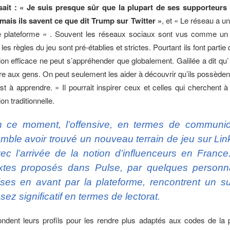
isait : « Je suis presque sûr que la plupart de ses supporteurs
 mais ils savent ce que dit Trump sur Twitter »
, et « Le réseau a u
e plateforme « . Souvent les réseaux sociaux sont vus comme un u
 les règles du jeu sont pré-établies et strictes. Pourtant ils font partie 
n efficace ne peut s’appréhender que globalement. Galilée a dit qu’
re aux gens. On peut seulement les aider à découvrir qu’ils possèden
st à apprendre. » Il pourrait inspirer ceux et celles qui cherchent à
n traditionnelle.
 ce moment, l’offensive, en termes de communic
mble avoir trouvé un nouveau terrain de jeu sur Lin
ec l’arrivée de la notion d’influenceurs en France
xtes proposés dans Pulse, par quelques personna
ses en avant par la plateforme, rencontrent un s
sez significatif en termes de lectorat.
ondent leurs profils pour les rendre plus adaptés aux codes de la 