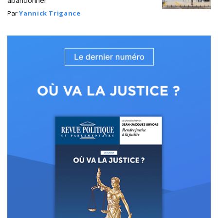
abandonner
Par
Yannick Trigance