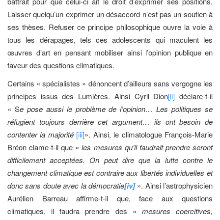
battrait pour que celui-ci ait le droit d’exprimer ses positions.
Laisser quelqu’un exprimer un désaccord n’est pas un soutien à
ses thèses. Refuser ce principe philosophique ouvre la voie à
tous les dérapages, tels ces adolescents qui maculent les
œuvres d’art en pensant mobiliser ainsi l’opinion publique en
faveur des questions climatiques.
Certains « spécialistes » dénoncent d’ailleurs sans vergogne les
principes issus des Lumières. Ainsi Cyril Dion
[ii]
déclare-t-il
« S
e pose aussi le problème de l’opinion… Les politiques se
réfugient toujours derrière cet argument… ils ont besoin de
contenter la majorité
[iii]
». Ainsi, le climatologue François-Marie
Bréon clame-t-il que «
les mesures qu’il faudrait prendre seront
difficilement acceptées. On peut dire que la lutte contre le
changement climatique est contraire aux libertés individuelles et
donc sans doute avec la démocratie
[iv]
». Ainsi l’astrophysicien
Aurélien Barreau affirme-t-il que, face aux questions
climatiques, il faudra prendre des «
mesures coercitives,