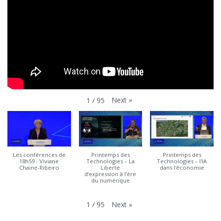
Next
»
1
/
95
Les conférences de
Printemps des
Printemps des
18h59 - Viviane
Technologies – La
Technologies – l'IA
Chaine-Ribeiro
Liberté
dans l'économie
d’expression à l’ère
du numérique
Next
»
1
/
95