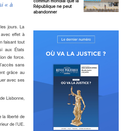
commun mondial que la
si
« à
République ne peut
abandonner
les jours. La
 avec effet à
faisant tout
si aux États
ion de force.
 l’accès sans
ent grâce au
ouer avec ses
é de Lisbonne,
la liberté de
rieur de l’UE.