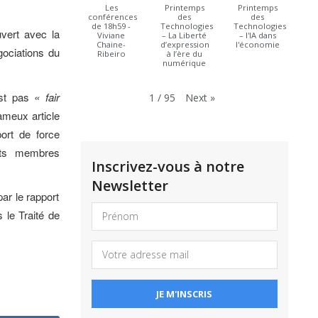
Les
Printemps
Printemps
conférences
des
des
de 18h59 -
Technologies
Technologies
uvert avec la
Viviane
– La Liberté
– l'IA dans
Chaine-
d’expression
l'économie
gociations du
Ribeiro
à l’ère du
numérique
est pas
« fair
Next
»
1
/
95
fameux article
port de force
ats membres
Inscrivez-vous à notre
Newsletter
ar le rapport
 le Traité de