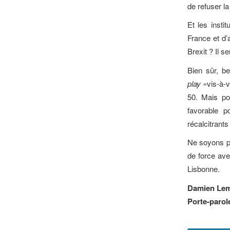
de refuser la
Et les insti
France et d’
Brexit ? Il 
Bien sûr, be
play »
vis-à-v
50. Mais pou
favorable 
récalcitrants
Ne soyons pa
de force ave
Lisbonne.
Damien Lem
Porte-parol