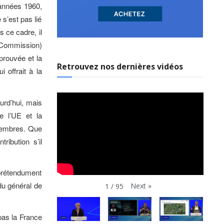
 années 1960,
s’est pas lié
 ce cadre, il
a Commission)
éprouvée et la
Retrouvez nos dernières vidéos
 offrait à la
urd’hui, mais
 l’UE et la
membres. Que
ribution s’il
prétendument
du général de
Next
»
1
/
95
pas la France