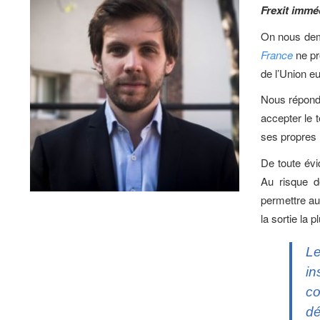
Frexit immé
On nous dema
France
ne pr
de l’Union 
Nous répondo
accepter le t
ses propres 
De toute évi
Au risque d
permettre au
la sortie la p
Le
in
co
dé