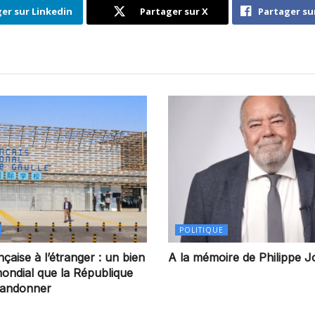
er sur Linkedin
Partager sur X
Partager su
POLITIQUE
nçaise à l’étranger : un bien
A la mémoire de Philippe J
ndial que la République
bandonner