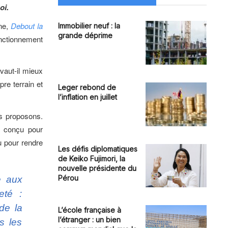
oi.
nne,
Debout la
Immobilier neuf : la
grande déprime
onctionnement
vaut-il mieux
pre terrain et
Leger rebond de
l’inflation en juillet
us proposons.
é conçu pour
u pour rendre
Les défis diplomatiques
de Keiko Fujimori, la
nouvelle présidente du
Pérou
e aux
eté :
de la
L’école française à
l’étranger : un bien
s les