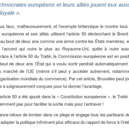
chnocrates européens et leurs alliés jouent eux aus
 loyale ».
lus faux, malheureusement, et l’exemple britannique le montre tous 
uropéenne et ses alliés utilisent l’article 50 déclenchant le Brexit
 au bout de deux ans comme une arme contre les États membres, en 
r l’accord qui nuira le plus au Royaume-Uni, quitte à nuire aus
ce à l’article 50 du Traité, la Commission européenne est en posit
 bout de deux ans l’État qui a voulu sortir perdrait automatiquement
au marché de l’UE (même s’il peut y accéder autrement, notamm
rganisation mondiale du commerce). Par cet article, Bruxelles peut j
lle a soigneusement conçues pour lui donner l’avantage.
’article 50 a été ajouté dans la « Constitution européenne », le Trait
emment pas pour faciliter la sortie mais pour l’entraver !
rance
refuse de tomber dans ce piège et engage tous les partisans de 
adopter la politique infiniment plus efficace du rapport de force à l’inté