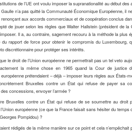
stitutions de l’UE ont voulu imposer la supranationalité au début des
e Gaulle n’a pas quitté la Communauté Économique Européenne, il ne 
 renonçant aux accords commerciaux et de coopération conclus dans
pté de jouer selon les règles que Walter Hallstein (président de l
i imposer. Il a, au contraire, sagement recouru à la méthode la plus 
e du rapport de force pour obtenir le compromis du Luxembourg, qui
o discrétionnaire pour protéger ses intérêts.
que le droit de l’Union européenne ne permettrait pas un tel veto aujo
exactement la même chose en 1965 quand la Cour de justice de
européenne prétendaient – déjà – imposer leurs règles aux États-
oncrètement Bruxelles contre un État qui refuse de payer sa cont
s des concessions, envoyer l’armée ?
ire Bruxelles contre un État qui refuse de se soumettre au droit 
 l’Union européenne (ce que la France faisait sans hésiter du temps 
e Georges Pompidou) ?
étaient rédigés de la même manière sur ce point et cela n’empêchait 