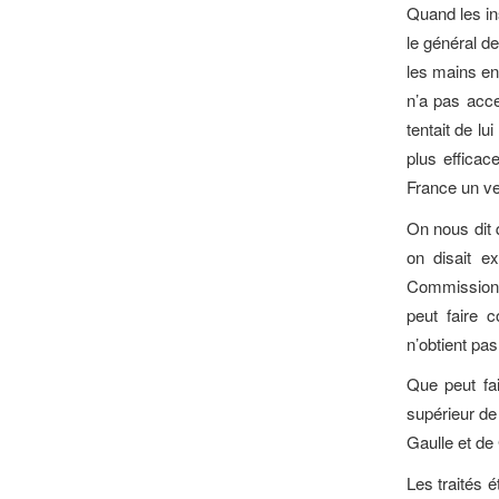
Quand les in
le général d
les mains en
n’a pas acce
tentait de lu
plus efficac
France un vet
On nous dit 
on disait 
Commission 
peut faire c
n’obtient pa
Que peut fa
supérieur de
Gaulle et d
Les traités 