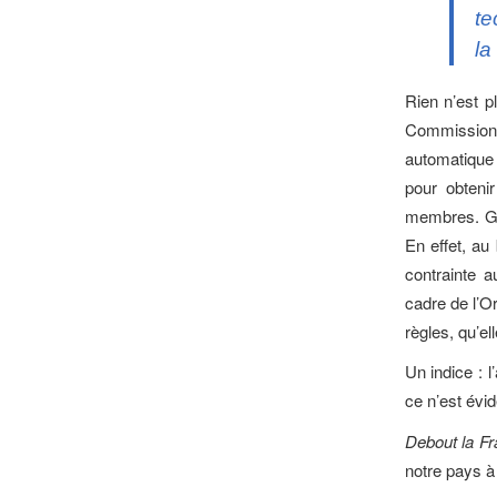
te
la
Rien n’est p
Commission e
automatique
pour obteni
membres. Grâ
En effet, au
contrainte 
cadre de l’O
règles, qu’e
Un indice : l
ce n’est évid
Debout la F
notre pays à 