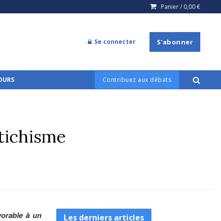
Panier /
0,00
€
Se connecter
S'abonner
COURS
Contribuez aux débats
étichisme
vorable à un
Les derniers articles