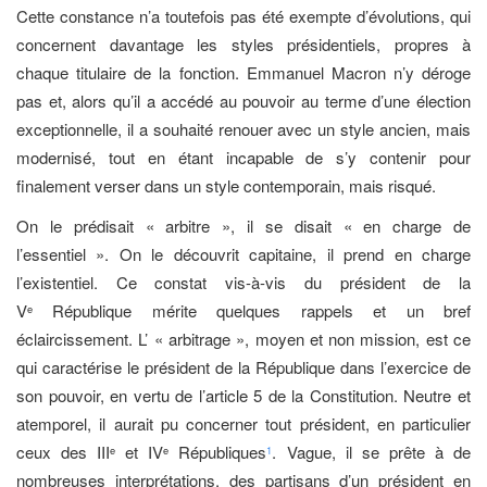
Cette constance n’a toutefois pas été exempte d’évolutions, qui
concernent davantage les styles présidentiels, propres à
chaque titulaire de la fonction. Emmanuel Macron n’y déroge
pas et, alors qu’il a accédé au pouvoir au terme d’une élection
exceptionnelle, il a souhaité renouer avec un style ancien, mais
modernisé, tout en étant incapable de s’y contenir pour
finalement verser dans un style contemporain, mais risqué.
On le prédisait « arbitre », il se disait « en charge de
l’essentiel ». On le découvrit capitaine, il prend en charge
l’existentiel. Ce constat vis-à-vis du président de la
V
République mérite quelques rappels et un bref
e
éclaircissement. L’ « arbitrage », moyen et non mission, est ce
qui caractérise le président de la République dans l’exercice de
son pouvoir, en vertu de l’article 5 de la Constitution. Neutre et
atemporel, il aurait pu concerner tout président, en particulier
ceux des III
et IV
Républiques
. Vague, il se prête à de
e
e
1
nombreuses interprétations, des partisans d’un président en