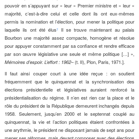
pouvoir en s’appuyant sur « leur » Premier ministre et « leur »
majorité, c’est-à-dire celui et celle dont ils ont eux-mêmes
permis la nomination et l’élection, pour mener la politique pour
laquelle ils ont été élus
Il se trouve maintenant au palais
7
Bourbon une majorité assez compacte, homogène et résolue
pour appuyer constamment par sa confiance et rendre efficace
par son œuvre législative une seule et même politique […] »,
Mémoires d’espoir. L’effort : 1962
– (t. II), Plon, Paris, 1971.].
Il faut ainsi couper court à une idée reçue : on soutient
fréquemment que le quinquennat et la synchronisation des
élections présidentielle et législatives auraient renforcé la
présidentialisation du régime. Il n’en est rien car la place et le
rôle du président de la République demeurent inchangés depuis
1958. Seulement, jusqu’en 2000 et le septennat couplé au
quinquennat, la vie et l’action politiques étaient confrontées à
une arythmie, le président ne disposant jamais de sept ans pour
mener ses réformes, mais devant composer avec des élections