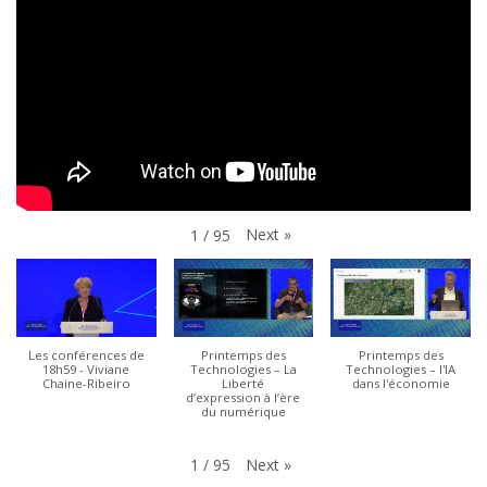
Next
»
1
/
95
Les conférences de
Printemps des
Printemps des
18h59 - Viviane
Technologies – La
Technologies – l'IA
Chaine-Ribeiro
Liberté
dans l'économie
d’expression à l’ère
du numérique
Next
»
1
/
95