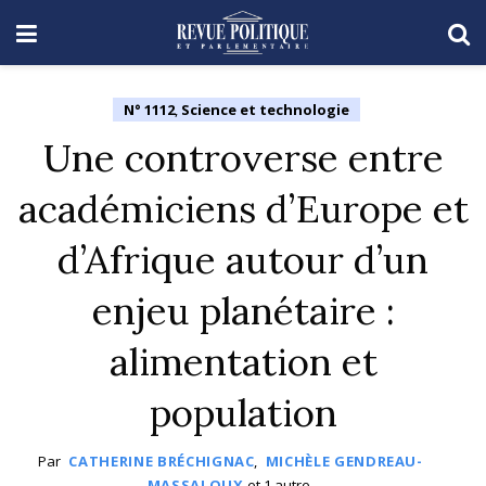
N° 1112
,
Science et technologie
Une controverse entre
académiciens d’Europe et
d’Afrique autour d’un
enjeu planétaire :
alimentation et
population
Par
CATHERINE BRÉCHIGNAC
,
MICHÈLE GENDREAU-
MASSALOUX
et
1 autre