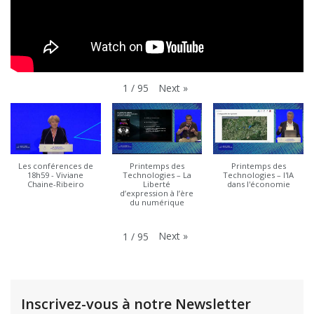
Next
»
1
/
95
Les conférences de
Printemps des
Printemps des
18h59 - Viviane
Technologies – La
Technologies – l'IA
Chaine-Ribeiro
Liberté
dans l'économie
d’expression à l’ère
du numérique
Next
»
1
/
95
Inscrivez-vous à notre Newsletter