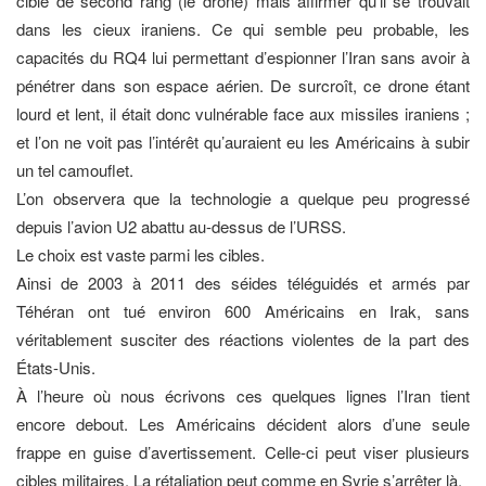
cible de second rang (le drone) mais affirmer qu’il se trouvait
dans les cieux iraniens. Ce qui semble peu probable, les
capacités du RQ4 lui permettant d’espionner l’Iran sans avoir à
pénétrer dans son espace aérien. De surcroît, ce drone étant
lourd et lent, il était donc vulnérable face aux missiles iraniens ;
et l’on ne voit pas l’intérêt qu’auraient eu les Américains à subir
un tel camouflet.
L’on observera que la technologie a quelque peu progressé
depuis l’avion U2 abattu au-dessus de l’URSS.
Le choix est vaste parmi les cibles.
Ainsi de 2003 à 2011 des séides téléguidés et armés par
Téhéran ont tué environ 600 Américains en Irak, sans
véritablement susciter des réactions violentes de la part des
États-Unis.
À l’heure où nous écrivons ces quelques lignes l’Iran tient
encore debout. Les Américains décident alors d’une seule
frappe en guise d’avertissement. Celle-ci peut viser plusieurs
cibles militaires. La rétaliation peut comme en Syrie s’arrêter là.