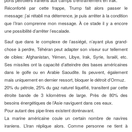
ports pétroliers iraniens aux camps d’entraînement en Irak.
Réconforté par cette frappe, Trump fait alors passer le
message: j’ai rétabli ma déterrence, je puis arrêter à la condition
que l’Iran comprenne mon message. À ce stade il y a encore
une possibilité d’arrêter l’escalade.
Sauf que dans le complexe de l’assiégé, n’ayant plus grand-
chose à perdre, Téhéran peut adapter son viseur sur tellement
de cibles: Afghanistan, Yémen, Libye, Irak, Syrie, Israël, etc.
Ses missiles ont la capacité d’atteindre des bases américaines
dans le golfe ou en Arabie Saoudite. Ils peuvent, également
mais uniquement en dernier ressort, bloquer le détroit d’Ormuz.
20% du pétrole, 25% du gaz naturel liquéfié, transitent par cette
étroite bande de 3 kilomètres de large. Près de 80% des
besoins énergétiques de l’Asie naviguent dans ces eaux.
Pour autant des pipe-lines existent dorénavant.
La marine américaine coule un certain nombre de navires
iraniens. L’Iran réplique alors. Comme personne ne tient à